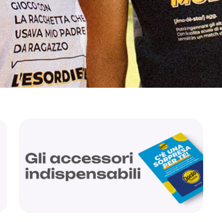
liamento per il tennis
Gadget ed idee regal
Doctor Tennis
sa la vittoria
ccessori indispensabili