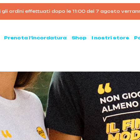
ordini effettuati dopo le 11:00 del 7 agosto verranno e
Carrello
Prenota l’incordatura
Shop
I nostri store
P
nis
Padel
hette da tennis
Racchette da padel
Palline da padel
hette da tennis usate
Borsoni da padel
ne da tennis
Accessori per il padel
sse ed armeggi
Scarpe da padel
sori per il tennis
ni e zaini
e clay e all court
Pickleball