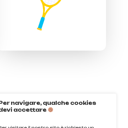
Per navigare, qualche cookies
Q
devi accettare
acy e sui cookie
Per visitare il nostro sito è richiesto un