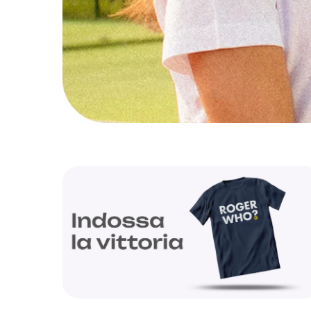
Abbig
By 
Indos
Acquista ora
Gli a