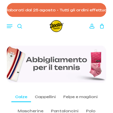
Skip
to
 elaborati dal 25 agosto
•
Tutti gli ordini effettuati d
Close
Carrello
Cart
main
content
Menu
search
account
Calze
Cappellini
Felpe e maglioni
Mascherine
Pantaloncini
Polo