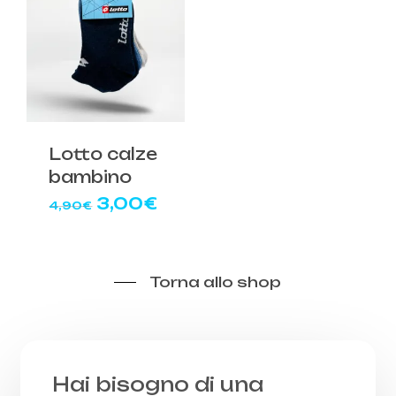
Lotto calze
bambino
Il
Il
3,00
€
4,90
€
prezzo
prezzo
originale
attuale
era:
è:
4,90€.
3,00€.
Torna allo shop
Hai bisogno di una