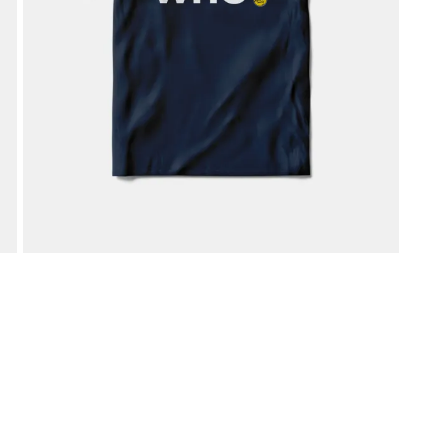
liamento per il tennis
Gadget ed idee regal
Doctor Tennis
sa la vittoria
ccessori indispensabili