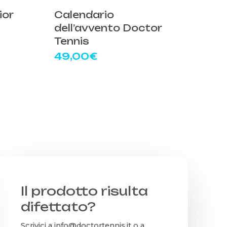
opzion
ior
Calendario
posso
dell’avvento Doctor
essere
Tennis
scelte
49,00
€
nella
pagina
del
prodot
Il prodotto risulta
difettato?
Scrivici a
info@doctortennis.it
o a