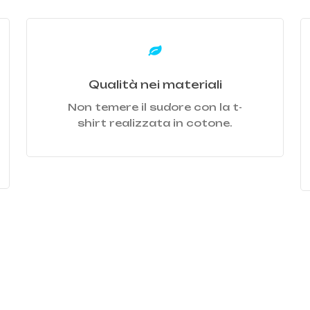
Learn
L
more
m
Qualità nei materiali
Non temere il sudore con la t-
shirt realizzata in cotone.