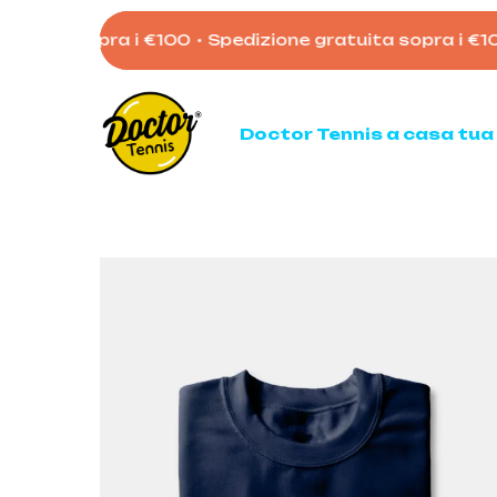
Skip
atuita sopra i €100
•
Spedizione gratuita sopra i €100
to
main
content
Doctor Tennis a casa tua
Ten
Racc
Racc
Palli
Mata
Acces
Borso
Scarp