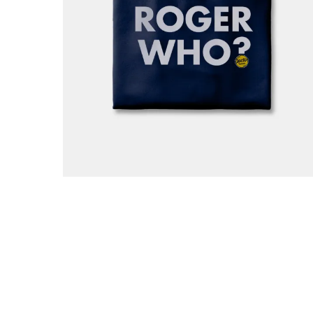
Abbig
By 
Indos
Acquista ora
Gli a