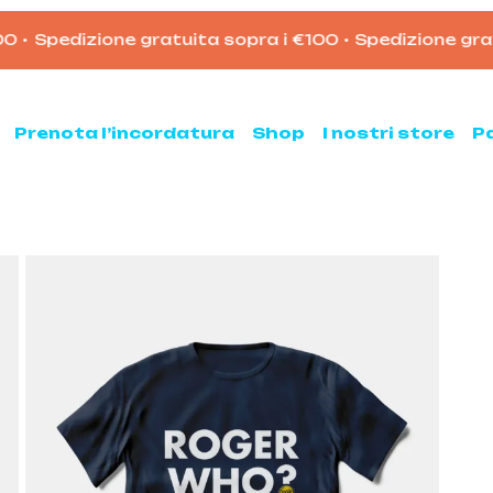
•
Spedizione gratuita sopra i €100
•
Spedizione gratu
Carrello
Prenota l’incordatura
Shop
I nostri store
P
nis
Padel
hette da tennis
Racchette da padel
Palline da padel
hette da tennis usate
Borsoni da padel
ne da tennis
Accessori per il padel
sse ed armeggi
Scarpe da padel
sori per il tennis
ni e zaini
e clay e all court
Pickleball