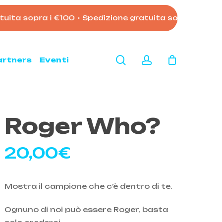
ita sopra i €100
•
Spedizione gratuita sopra i €100
•
Close
Cart
search
account
artners
Eventi
Roger Who?
20,00
€
Mostra il campione che c’è dentro di te.
Ognuno di noi può essere Roger, basta