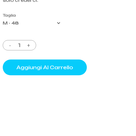
solo crederci.
Taglia
o
Aggiungi Al Carrello