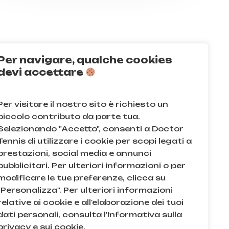
Per navigare, qualche cookies
Q
devi accettare
acy e sui cookie
Per visitare il nostro sito è richiesto un
e condizioni
piccolo contributo da parte tua.
Selezionando "Accetto", consenti a Doctor
Tennis di utilizzare i cookie per scopi legati a
prestazioni, social media e annunci
pubblicitari. Per ulteriori informazioni o per
modificare le tue preferenze, clicca su
"Personalizza". Per ulteriori informazioni
relative ai cookie e all'elaborazione dei tuoi
dati personali, consulta l'Informativa sulla
. e n.iscr. al Reg. Imprese di Milano: 08709820966 |
privacy e sui cookie.