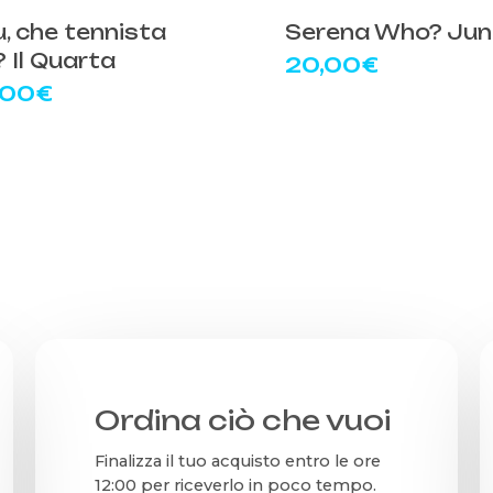
più
u, che tennista
Serena Who? Jun
ti.
varianti.
? Il Quarta
20,00
€
Le
,00
€
ni
opzioni
ono
possono
e
essere
e
scelte
nella
a
pagina
del
tto
prodotto
Ordina ciò che vuoi
Finalizza il tuo acquisto entro le ore
12:00 per riceverlo in poco tempo.