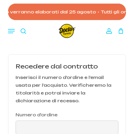
Skip
to
gosto verranno elaborati dal 25 agosto
•
Tutti gli ordi
Close
Carrello
Cart
main
content
Menu
search
account
Recedere dal contratto
Inserisci il numero d’ordine e l’email
usata per l’acquisto. Verificheremo la
titolarità e potrai inviare la
dichiarazione di recesso.
Numero d’ordine