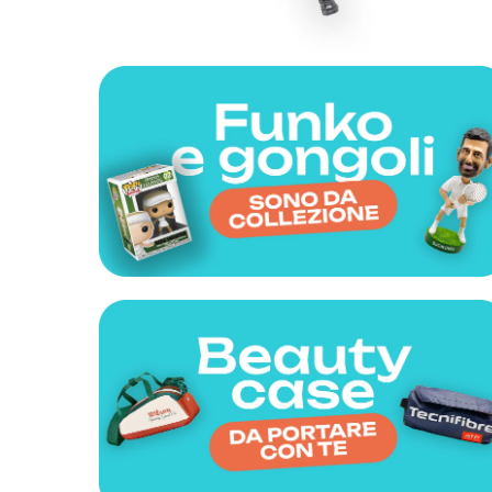
Abbig
By 
Indos
Acquista ora
Gli a