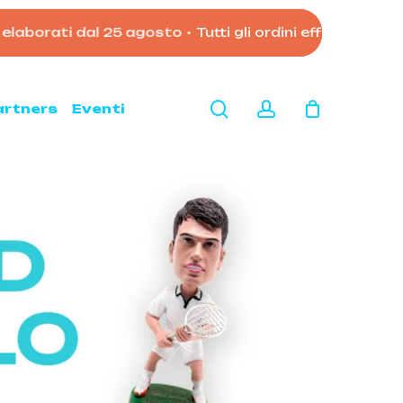
rati dal 25 agosto
•
Tutti gli ordini effettuati dopo le
Close
Cart
search
account
artners
Eventi