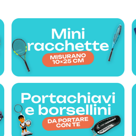
liamento per il tennis
Gadget ed idee regal
Doctor Tennis
sa la vittoria
ccessori indispensabili