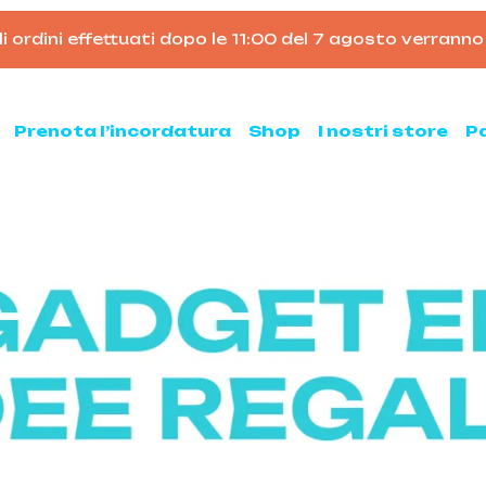
ni effettuati dopo le 11:00 del 7 agosto verranno elabo
Carrello
Prenota l’incordatura
Shop
I nostri store
P
nis
Padel
hette da tennis
Racchette da padel
Palline da padel
hette da tennis usate
Borsoni da padel
ne da tennis
Accessori per il padel
sse ed armeggi
Scarpe da padel
sori per il tennis
ni e zaini
e clay e all court
Pickleball