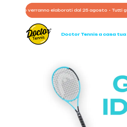
Skip
 agosto verranno elaborati dal 25 agosto
•
Tutti gli ordi
to
main
content
Doctor Tennis a casa tua
Ten
Racc
Racc
Palli
Mata
Acces
Borso
Scarp