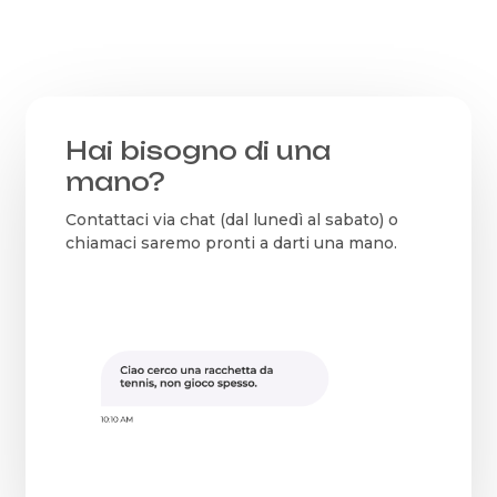
13,00€.
10,00€.
13
Hai bisogno di una
mano?
Contattaci via chat (dal lunedì al sabato) o
chiamaci saremo pronti a darti una mano.