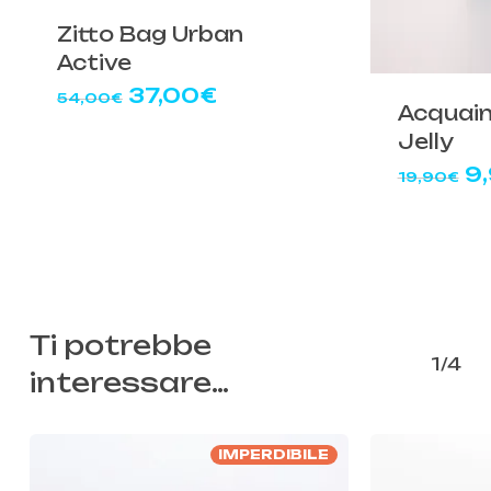
Zitto Bag Urban
Active
Il
Il
37,00
€
54,00
€
Acquain
prezzo
prezzo
Jelly
originale
attuale
era:
è:
Il
9
19,90
€
54,00€.
37,00€.
p
or
er
19
Ti potrebbe
1/4
interessare…
IMPERDIBILE