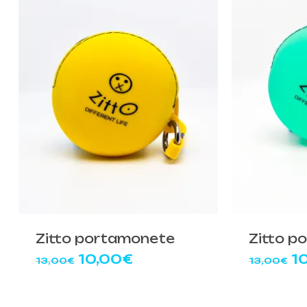
Zitto portamonete
Zitto p
Il
Il
Il
10,00
€
1
13,00
€
13,00
€
prezzo
prezzo
p
originale
attuale
or
era:
è:
er