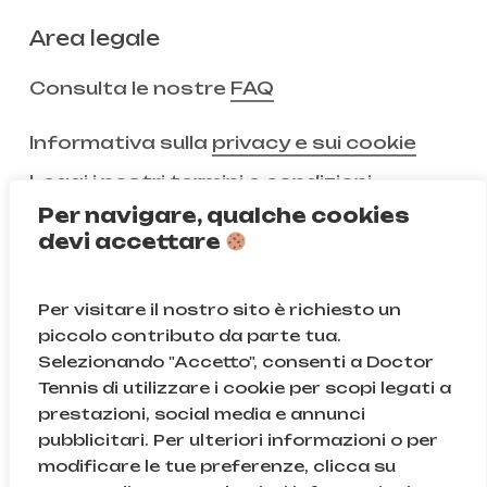
Area legale
Consulta le nostre
FAQ
Informativa sulla
privacy e sui cookie
Leggi i nostri
termini e condizioni
Per navigare, qualche cookies
devi accettare
Non ci segui ancora?
Per visitare il nostro sito è richiesto un
Instagram
Facebook
piccolo contributo da parte tua.
Selezionando "Accetto", consenti a Doctor
TikTok
Tennis di utilizzare i cookie per scopi legati a
prestazioni, social media e annunci
pubblicitari. Per ulteriori informazioni o per
modificare le tue preferenze, clicca su
© Doctor Tennis | B&D S.r.l.s. | P.iva 08709820966 |