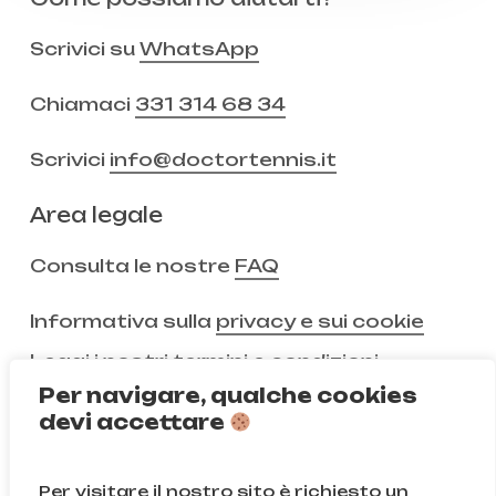
Scrivici su
WhatsApp
Chiamaci
331 314 68 34
Scrivici
info@doctortennis.it
Area legale
Consulta le nostre
FAQ
Informativa sulla
privacy e sui cookie
Leggi i nostri
termini e condizioni
Per navigare, qualche cookies
devi accettare
Non ci segui ancora?
Per visitare il nostro sito è richiesto un
Instagram
Facebook