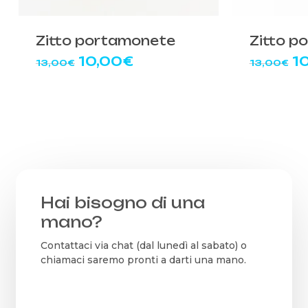
Zitto portamonete
Zitto p
Il
Il
Il
10,00
€
1
13,00
€
13,00
€
prezzo
prezzo
p
originale
attuale
or
era:
è:
er
13,00€.
10,00€.
13
Hai bisogno di una
mano?
Contattaci via chat (dal lunedì al sabato) o
chiamaci saremo pronti a darti una mano.