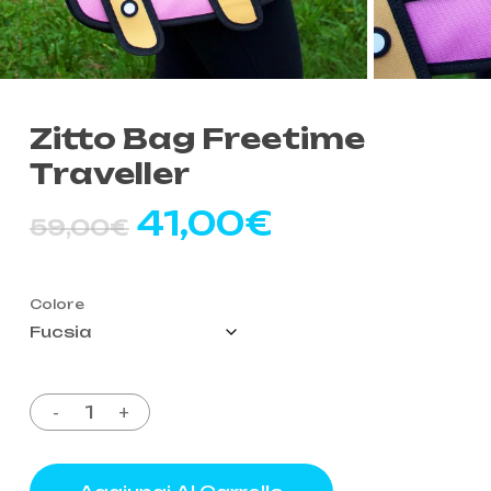
Zitto Bag Freetime
Traveller
Il
Il
41,00
€
59,00
€
prezzo
prezzo
originale
attuale
Colore
era:
è:
59,00€.
41,00€.