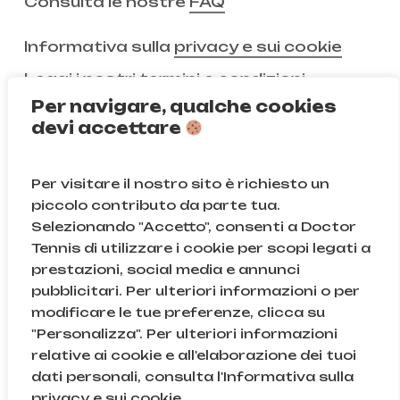
Consulta le nostre
FAQ
Informativa sulla
privacy e sui cookie
Leggi i nostri
termini e condizioni
Per navigare, qualche cookies
devi accettare
Non ci segui ancora?
Per visitare il nostro sito è richiesto un
Instagram
Facebook
piccolo contributo da parte tua.
Selezionando "Accetto", consenti a Doctor
TikTok
Tennis di utilizzare i cookie per scopi legati a
prestazioni, social media e annunci
pubblicitari. Per ulteriori informazioni o per
modificare le tue preferenze, clicca su
© Doctor Tennis | B&D S.r.l.s. | P.iva 08709820966 |
"Personalizza". Per ulteriori informazioni
Sede Legale: Via Gallarate 131, 20151, Milano (MI) | Cod.
relative ai cookie e all'elaborazione dei tuoi
Fisc. e n.iscr. al Reg. Imprese di Milano: 08709820966
dati personali, consulta l'Informativa sulla
| REA: MI – 2043895
Subtotale:
0,00
€
privacy e sui cookie.