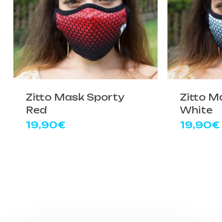
Zitto Mask Sporty
Zitto M
Red
White
19,90
€
19,90
€