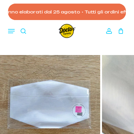
Skip
to
ranno elaborati dal 25 agosto
•
Tutti gli ordini effettu
Close
Carrello
Cart
main
content
Menu
search
account