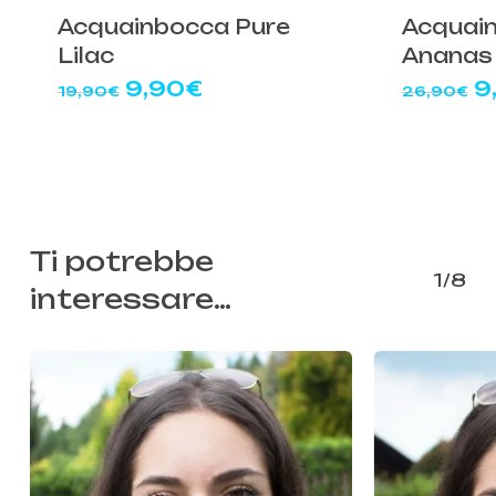
Acquainbocca Pure
Acquai
Lilac
Ananas
Il
Il
Il
9,90
€
9
19,90
€
26,90
€
prezzo
prezzo
p
originale
attuale
o
era:
è:
e
19,90€.
9,90€.
2
Ti potrebbe
1/8
interessare…