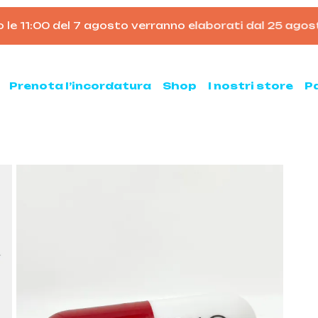
11:00 del 7 agosto verranno elaborati dal 25 agosto
•
Tu
Carrello
Prenota l’incordatura
Shop
I nostri store
P
nis
Padel
hette da tennis
Racchette da padel
Palline da padel
hette da tennis usate
Borsoni da padel
ne da tennis
Accessori per il padel
sse ed armeggi
Scarpe da padel
sori per il tennis
ni e zaini
e clay e all court
Pickleball