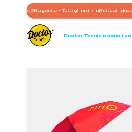
Skip
ati dal 25 agosto
•
Tutti gli ordini effettuati dopo le 
to
main
content
Doctor Tennis a casa tua
Ten
Racc
Racc
Palli
Mata
Acces
Borso
Scarp