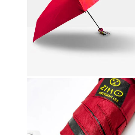
Abbig
By 
Indos
Acquista ora
Gli a