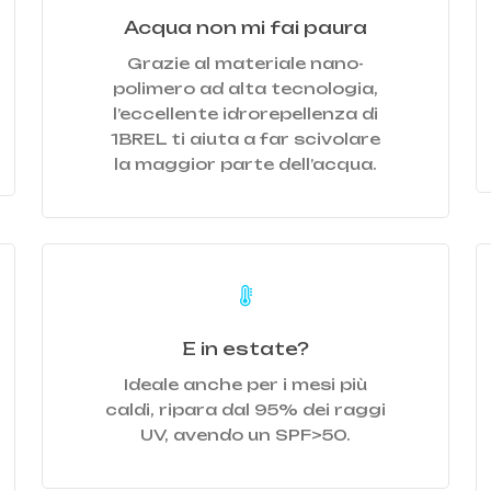
Acqua non mi fai paura
Grazie al materiale nano-
polimero ad alta tecnologia,
l’eccellente idrorepellenza di
1BREL ti aiuta a far scivolare
la maggior parte dell’acqua.
Learn
L
more
m
E in estate?
Ideale anche per i mesi più
caldi, ripara dal 95% dei raggi
UV, avendo un SPF>50.