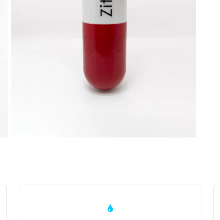
Learn
L
more
m