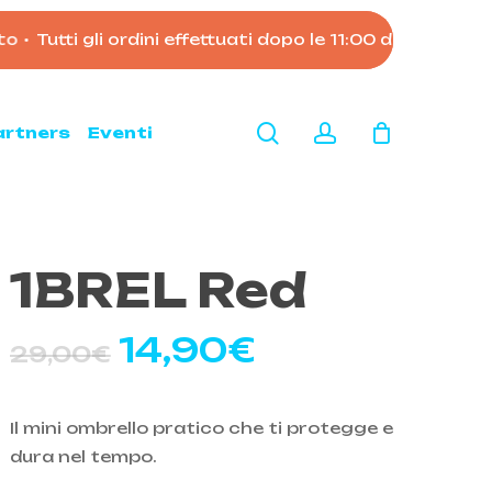
tti gli ordini effettuati dopo le 11:00 del 7 agosto ver
Close
Cart
search
account
artners
Eventi
1BREL Red
Il
Il
14,90
€
29,00
€
prezzo
prezzo
originale
attuale
Il mini ombrello pratico che ti protegge e
era:
è:
dura nel tempo.
29,00€.
14,90€.