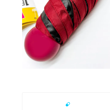
Learn
more