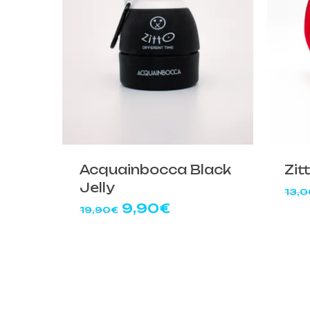
Acquainbocca Black
Zit
Jelly
13,0
Il
Il
9,90
€
19,90
€
prezzo
prezzo
originale
attuale
era:
è:
19,90€.
9,90€.