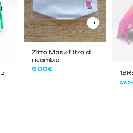
Zitto Mask filtro di
ricambio
6,00
€
te
1BR
29,0
zzo
ale
00€.