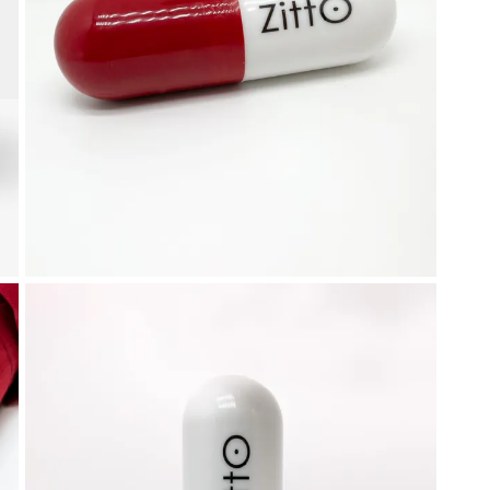
liamento per il tennis
Gadget ed idee regal
Doctor Tennis
sa la vittoria
ccessori indispensabili