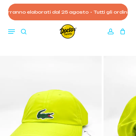
Skip
to
 verranno elaborati dal 25 agosto
•
Tutti gli ordini ef
Close
Carrello
Cart
main
content
Menu
search
account