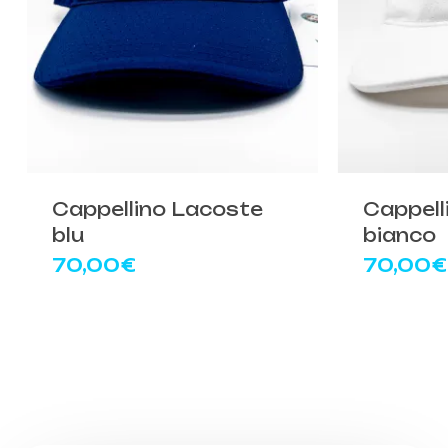
Cappellino Lacoste
Cappell
blu
bianco
70,00
€
70,00
€