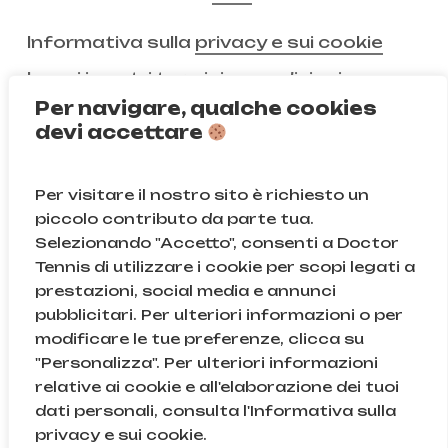
Informativa sulla
privacy e sui cookie
Leggi i nostri
termini e condizioni
Per navigare, qualche cookies
devi accettare
Non ci segui ancora?
Per visitare il nostro sito è richiesto un
Instagram
Facebook
piccolo contributo da parte tua.
Selezionando "Accetto", consenti a Doctor
TikTok
Tennis di utilizzare i cookie per scopi legati a
prestazioni, social media e annunci
pubblicitari. Per ulteriori informazioni o per
modificare le tue preferenze, clicca su
© Doctor Tennis | B&D S.r.l.s. | P.iva 08709820966 |
"Personalizza". Per ulteriori informazioni
Sede Legale: Via Gallarate 131, 20151, Milano (MI) | Cod.
relative ai cookie e all'elaborazione dei tuoi
Fisc. e n.iscr. al Reg. Imprese di Milano: 08709820966
dati personali, consulta l'Informativa sulla
| REA: MI – 2043895
Subtotale:
0,00
€
privacy e sui cookie.