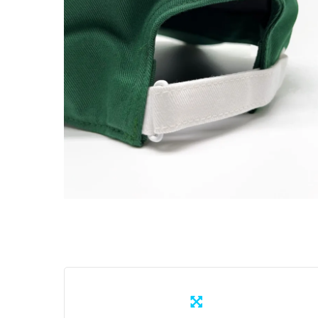
Learn
more