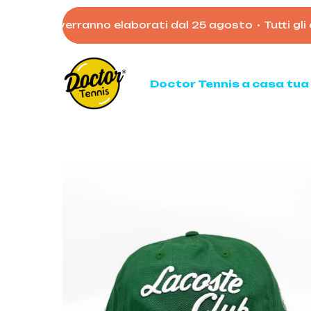
Skip
 7 agosto verranno elaborati dal 25 agosto
•
Tutti gli o
to
main
content
Doctor Tennis a casa tua
Ten
Racc
Racc
Palli
Mata
Acces
Borso
Scarp