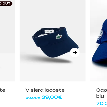
D OUT
Questo
Quest
prodotto
prodot
ha
ha
più
più
te
Visiera lacoste
Cap
varianti.
variant
blu
Il
Il
39,00
€
60,00
€
Le
Le
prezzo
prezzo
70,
opzioni
opzion