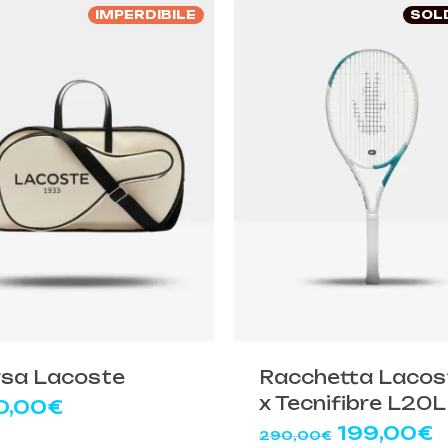
IMPERDIBILE
SOL
Questo
prodotto
ha
più
rsa Lacoste
Racchetta Lacos
varianti.
x Tecnifibre L20L
0,00
€
Le
Il
Il
199,00
€
290,00
€
opzioni