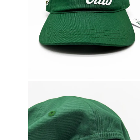
Abbig
By 
Indos
Acquista ora
Gli a