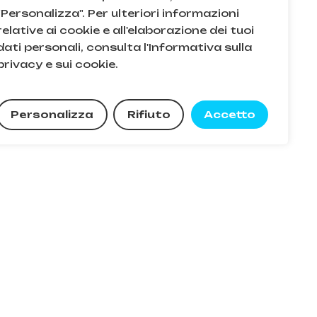
"Personalizza". Per ulteriori informazioni
Q
relative ai cookie e all'elaborazione dei tuoi
dati personali, consulta l'Informativa sulla
acy e sui cookie
privacy e sui cookie.
e condizioni
0,00
€
Personalizza
Rifiuto
Accetto
zza Carrello
Pagamento
. e n.iscr. al Reg. Imprese di Milano: 08709820966 |