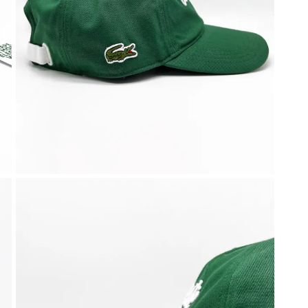
liamento per il tennis
Gadget ed idee regal
Doctor Tennis
sa la vittoria
ccessori indispensabili