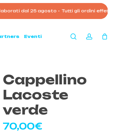
aborati dal 25 agosto
•
Tutti gli ordini effettuati dopo 
Close
Cart
search
account
artners
Eventi
Cappellino
Lacoste
verde
70,00
€