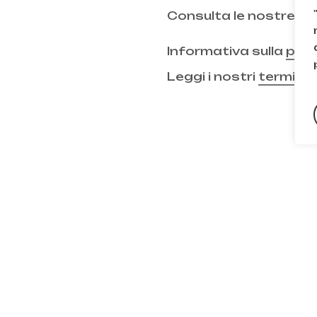
Consulta le nostre
FA
Informativa sulla
priv
Leggi i nostri
termini 
Subtotale:
Visuali
TikTok
| Sede Legale: Via Gallarate 131, 20151, Milano (MI) | Cod. Fisc
Recedere dal contratto qui