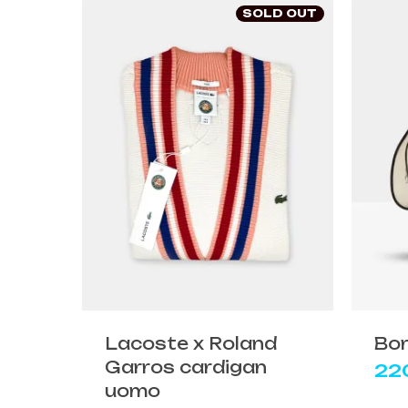
SOLD OUT
Questo
prodotto
ha
più
Lacoste x Roland
Bo
varianti.
Garros cardigan
22
Le
uomo
opzioni