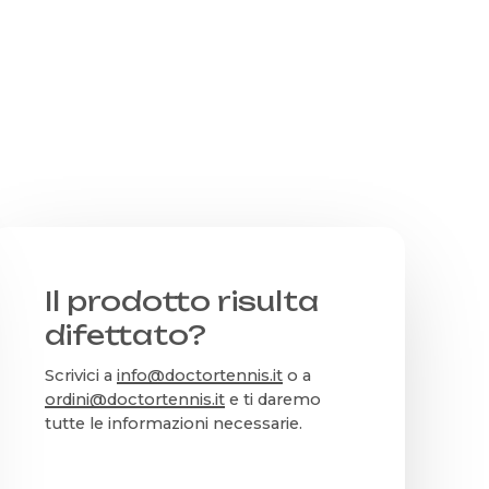
originale
attuale
rezzo
possono
posso
era:
è:
ttuale
essere
essere
60,00€.
39,00€.
:
scelte
scelte
99,00€.
nella
nella
pagina
pagina
del
del
prodotto
prodot
Il prodotto risulta
difettato?
Scrivici a
info@doctortennis.it
o a
ordini@doctortennis.it
e ti daremo
tutte le informazioni necessarie.