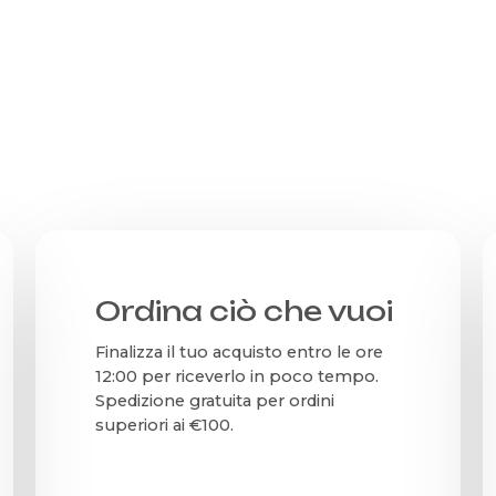
prezzo
p
possono
originale
a
essere
era:
è
scelte
290,00€.
1
nella
pagina
del
prodotto
Ordina ciò che vuoi
Finalizza il tuo acquisto entro le ore
12:00 per riceverlo in poco tempo.
Spedizione gratuita per ordini
superiori ai €100.