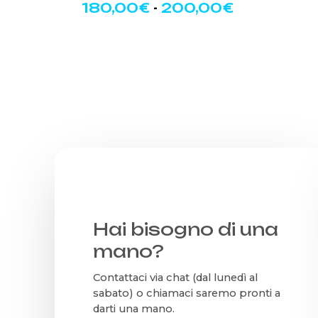
Fascia
180,00
€
-
200,00
€
possono
di
essere
prezzo:
scelte
da
nella
180,00€
a
pagina
200,00€
del
prodotto
Hai bisogno di una
mano?
Contattaci via chat (dal lunedì al
sabato) o chiamaci saremo pronti a
darti una mano.