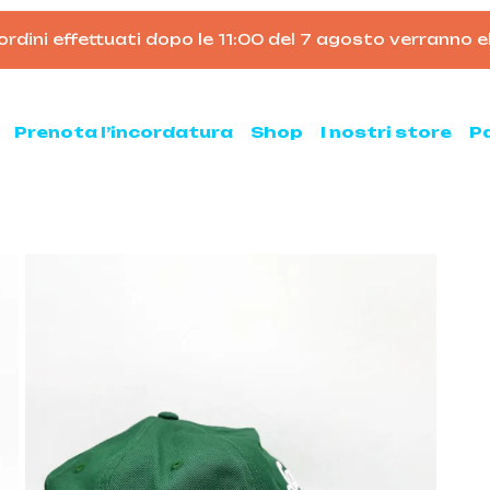
rdini effettuati dopo le 11:00 del 7 agosto verranno el
Carrello
Prenota l’incordatura
Shop
I nostri store
P
nis
Padel
hette da tennis
Racchette da padel
Palline da padel
hette da tennis usate
Borsoni da padel
ne da tennis
Accessori per il padel
sse ed armeggi
Scarpe da padel
sori per il tennis
ni e zaini
e clay e all court
Pickleball