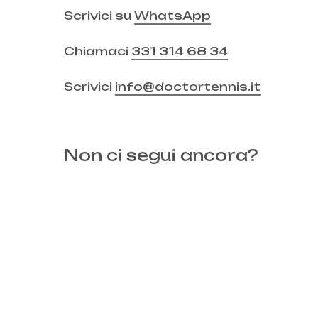
Scrivici su
WhatsApp
Chiamaci
331 314 68 34
Scrivici
info@doctortennis.it
Non ci segui ancora?
Instagram
Facebook
© Doctor Tennis | B&D S.r.l.s. | P.iva 08709820966 
REA: MI – 2043895