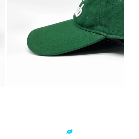
Learn
more