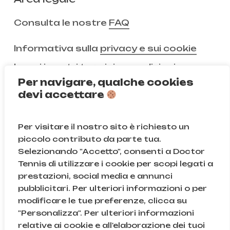
Consulta le nostre
FAQ
Informativa sulla
privacy e sui cookie
Leggi i nostri
termini e condizioni
Per navigare, qualche cookies
devi accettare
Non ci segui ancora?
Per visitare il nostro sito è richiesto un
Instagram
Facebook
piccolo contributo da parte tua.
Selezionando "Accetto", consenti a Doctor
TikTok
Tennis di utilizzare i cookie per scopi legati a
prestazioni, social media e annunci
pubblicitari. Per ulteriori informazioni o per
modificare le tue preferenze, clicca su
© Doctor Tennis | B&D S.r.l.s. | P.iva 08709820966 |
"Personalizza". Per ulteriori informazioni
Sede Legale: Via Gallarate 131, 20151, Milano (MI) | Cod.
relative ai cookie e all'elaborazione dei tuoi
Fisc. e n.iscr. al Reg. Imprese di Milano: 08709820966