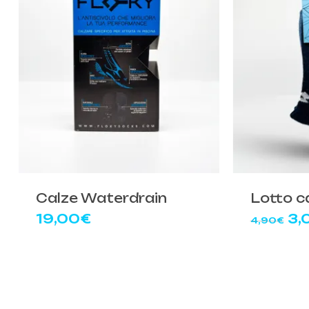
Calze Waterdrain
Lotto c
Il
19,00
€
3,
4,90
€
pr
or
er
4,