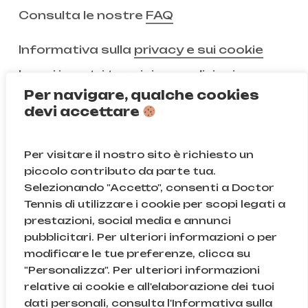
Consulta le nostre
FAQ
Informativa sulla
privacy e sui cookie
Leggi i nostri
termini e condizioni
Per navigare, qualche cookies
devi accettare
Non ci segui ancora?
Per visitare il nostro sito è richiesto un
Instagram
Facebook
piccolo contributo da parte tua.
Selezionando "Accetto", consenti a Doctor
TikTok
Tennis di utilizzare i cookie per scopi legati a
prestazioni, social media e annunci
pubblicitari. Per ulteriori informazioni o per
modificare le tue preferenze, clicca su
© Doctor Tennis | B&D S.r.l.s. | P.iva 08709820966 |
"Personalizza". Per ulteriori informazioni
Sede Legale: Via Gallarate 131, 20151, Milano (MI) | Cod.
relative ai cookie e all'elaborazione dei tuoi
Fisc. e n.iscr. al Reg. Imprese di Milano: 08709820966
dati personali, consulta l'Informativa sulla
| REA: MI – 2043895