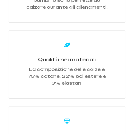
bambino sono perfette da
calzare durante gli allenamenti.
Learn
more
Qualità nei materiali
La composizione delle calze è
75% cotone, 22% poliestere e
3% elastan.
Learn
more