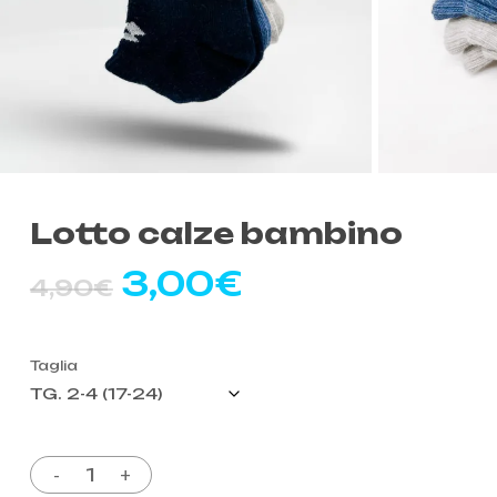
Lotto calze bambino
Il
Il
3,00
€
4,90
€
prezzo
prezzo
originale
attuale
Taglia
era:
è:
4,90€.
3,00€.