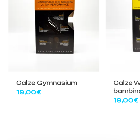
Calze Gymnasium
Calze W
bambin
19,00
€
19,00
€