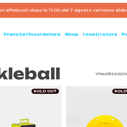
i effettuati dopo le 11:00 del 7 agosto verranno elabor
Carrello
Prenota l’incordatura
Shop
I nostri store
P
kleball
nis
Padel
Visualizzazio
hette da tennis
Racchette da padel
Palline da padel
hette da tennis usate
SOLD OUT
SOLD
Borsoni da padel
ne da tennis
Accessori per il padel
sse ed armeggi
Scarpe da padel
sori per il tennis
ni e zaini
e clay e all court
Pickleball