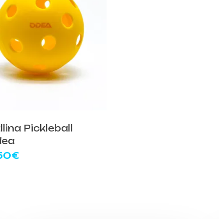
llina Pickleball
dea
50
€