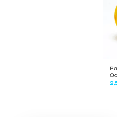
Pa
O
2,