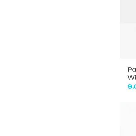
Abbig
By 
Indos
Acquista ora
Gli a
Pa
Wi
9,