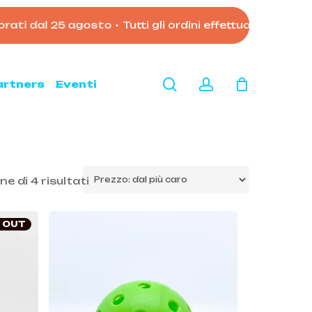
ati dal 25 agosto
•
Tutti gli ordini effettuati dopo le 1
Close
Cart
search
account
artners
Eventi
Prezzo:
ne di 4 risultati
dal
più
 OUT
caro