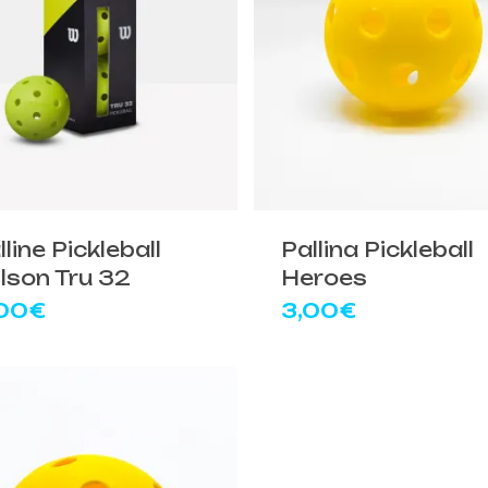
liamento per il tennis
Gadget ed idee regal
Doctor Tennis
sa la vittoria
ccessori indispensabili
lline Pickleball
Pallina Pickleball
lson Tru 32
Heroes
00
€
3,00
€