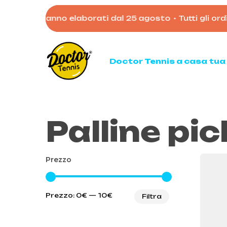
Skip
gosto verranno elaborati dal 25 agosto
•
Tutti gli ordin
to
main
content
Doctor Tennis a casa tua
Palline pic
Ten
Racc
Racc
Prezzo
Palli
Mata
Prezzo
Prezzo
Acces
Prezzo:
0€
—
10€
Filtra
Min
Max
Borso
Scarp