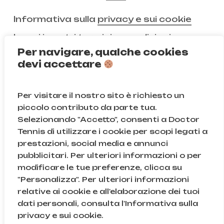
Informativa sulla
privacy e sui cookie
Leggi i nostri
termini e condizioni
Per navigare, qualche cookies
devi accettare
Non ci segui ancora?
Per visitare il nostro sito è richiesto un
Instagram
Facebook
piccolo contributo da parte tua.
Selezionando "Accetto", consenti a Doctor
TikTok
Tennis di utilizzare i cookie per scopi legati a
prestazioni, social media e annunci
pubblicitari. Per ulteriori informazioni o per
modificare le tue preferenze, clicca su
© Doctor Tennis | B&D S.r.l.s. | P.iva 08709820966 |
"Personalizza". Per ulteriori informazioni
Sede Legale: Via Gallarate 131, 20151, Milano (MI) | Cod.
relative ai cookie e all'elaborazione dei tuoi
Fisc. e n.iscr. al Reg. Imprese di Milano: 08709820966
dati personali, consulta l'Informativa sulla
| REA: MI – 2043895
Subtotale:
0,00
€
privacy e sui cookie.