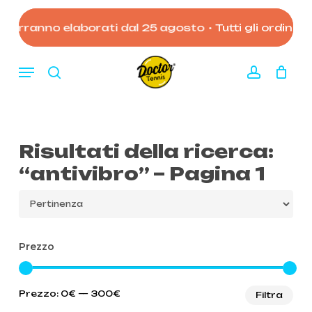
Skip
to
 verranno elaborati dal 25 agosto
•
Tutti gli ordini ef
Close
Carrello
Cart
main
content
Menu
search
account
Risultati della ricerca:
“antivibro” – Pagina 1
Prezzo
Pre
Pre
Prezzo:
0€
—
300€
Filtra
Mi
Ma