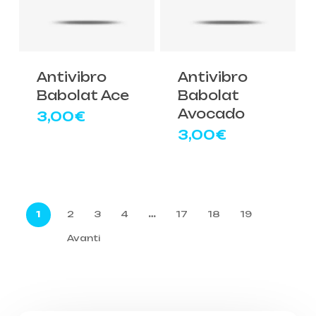
Antivibro
Antivibro
Babolat Ace
Babolat
Avocado
3,00
€
3,00
€
1
2
3
4
…
17
18
19
Avanti