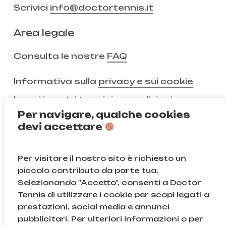
Scrivici
info@doctortennis.it
Area legale
Consulta le nostre
FAQ
Informativa sulla
privacy e sui cookie
Leggi i nostri
termini e condizioni
Per navigare, qualche cookies
devi accettare
Non ci segui ancora?
Per visitare il nostro sito è richiesto un
Instagram
Facebook
piccolo contributo da parte tua.
Selezionando "Accetto", consenti a Doctor
TikTok
Tennis di utilizzare i cookie per scopi legati a
prestazioni, social media e annunci
pubblicitari. Per ulteriori informazioni o per