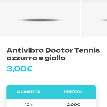
Antivibro Doctor Tennis
azzurro e giallo
3,00
€
QUANTITÀ
PREZZO
10 +
2,00
€