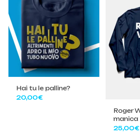
Hai tu le palline?
20,00
€
Roger W
manica 
25,00
€