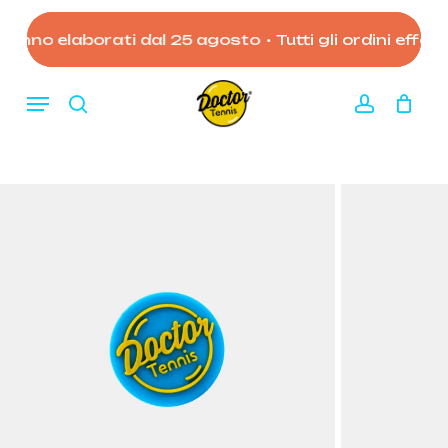
Skip
to
ranno elaborati dal 25 agosto
•
Tutti gli ordini effett
Close
Carrello
Cart
main
content
Menu
search
account