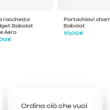
i racchetta
Portachiavi char
get Babolat
Babolat
e Aero
10,00
€
,00
€
Ordina ciò che vuoi