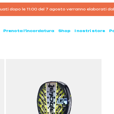
i dopo le 11:00 del 7 agosto verranno elaborati dal 25 a
Carrello
Prenota l’incordatura
Shop
I nostri store
P
nis
Padel
hette da tennis
Racchette da padel
Palline da padel
hette da tennis usate
Borsoni da padel
ne da tennis
Accessori per il padel
sse ed armeggi
Scarpe da padel
sori per il tennis
ni e zaini
e clay e all court
Pickleball