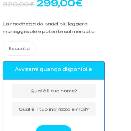
Il
Il
299,00
€
320,00
€
prezzo
prezzo
o
originale
attuale
La racchetta da padel più leggera,
era:
è:
maneggevole e potente sul mercato.
320,00€.
299,00€
Esaurito
Avvisami quando disponibile