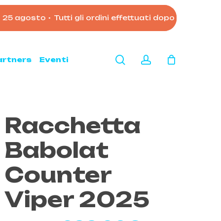
gosto
•
Tutti gli ordini effettuati dopo le 11:00 del 7 
Close
Cart
search
account
artners
Eventi
Racchetta
Babolat
Counter
Viper 2025