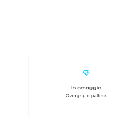
Learn
more
In omaggio
Overgrip e palline.