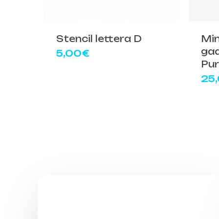
Stencil lettera D
Min
gad
5,00
€
Pur
25