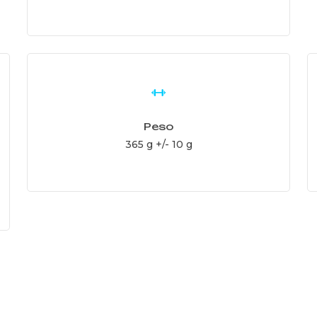
Learn
L
more
m
Peso
365 g +/- 10 g