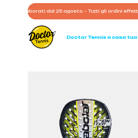
Skip
nno elaborati dal 25 agosto
•
Tutti gli ordini effettuat
to
main
content
Doctor Tennis a casa tua
Ten
Racc
Racc
Palli
Mata
Acces
Borso
Scarp