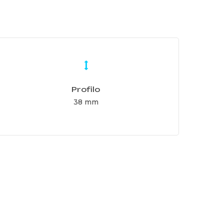
earn
ore
Profilo
38 mm