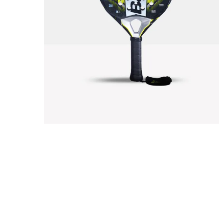
Abbig
By 
Indos
Acquista ora
Gli a