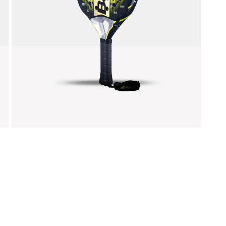
liamento per il tennis
Gadget ed idee regal
Doctor Tennis
sa la vittoria
ccessori indispensabili