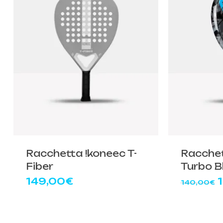
Racchetta !koneec T-
Racche
Fiber
Turbo B
Il
149,00
€
140,00
€
o
e