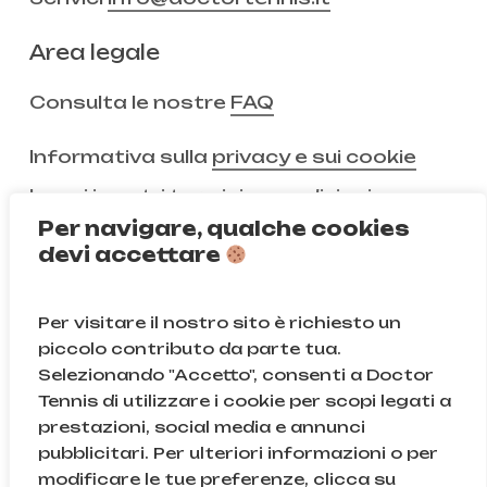
Area legale
Consulta le nostre
FAQ
Informativa sulla
privacy e sui cookie
Leggi i nostri
termini e condizioni
Per navigare, qualche cookies
devi accettare
Non ci segui ancora?
Per visitare il nostro sito è richiesto un
Instagram
Facebook
piccolo contributo da parte tua.
Selezionando "Accetto", consenti a Doctor
TikTok
Tennis di utilizzare i cookie per scopi legati a
prestazioni, social media e annunci
pubblicitari. Per ulteriori informazioni o per
modificare le tue preferenze, clicca su
© Doctor Tennis | B&D S.r.l.s. | P.iva 08709820966 |