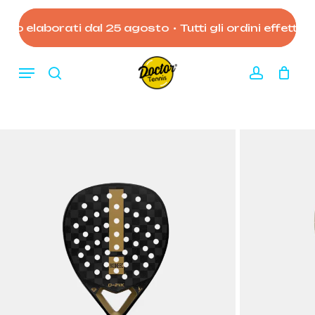
Skip
to
no elaborati dal 25 agosto
•
Tutti gli ordini effettuat
Close
Carrello
Cart
main
content
Menu
search
account