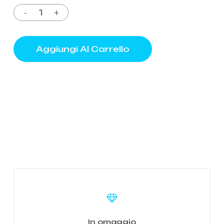
Aggiungi Al Carrello
Learn
more
In omaggio