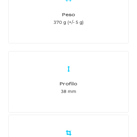
Peso
370 g (+/- 5 g)
Learn
more
Profilo
38 mm
Learn
more