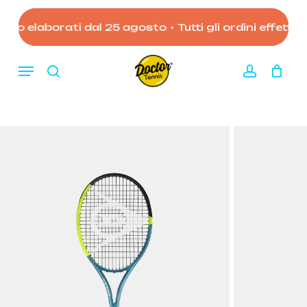
Skip
to
no elaborati dal 25 agosto
•
Tutti gli ordini effettuat
Close
Carrello
Cart
main
content
Menu
search
account