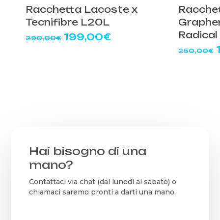
Racchetta Lacoste x
Racche
Tecnifibre L20L
Graphe
Radical
Il
Il
199,00
€
290,00
€
prezzo
prezzo
I
250,00
€
originale
attuale
era:
è:
290,00€.
199,00€.
Hai bisogno di una
mano?
Contattaci via chat (dal lunedì al sabato) o
chiamaci saremo pronti a darti una mano.