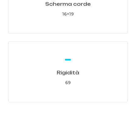
Scherma corde
16×19
Learn
more
Rigidità
69