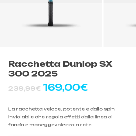
Racchetta Dunlop SX
300 2025
Il
Il
169,00
€
239,99
€
prezzo
prezzo
originale
attuale
La racchetta veloce, potente e dallo spin
era:
è:
invidiabile che regala effetti dalla linea di
239,99€.
169,00€
fondo e maneggevolezza a rete.