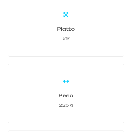
Learn
more
Piatto
108
Learn
more
Peso
225 g