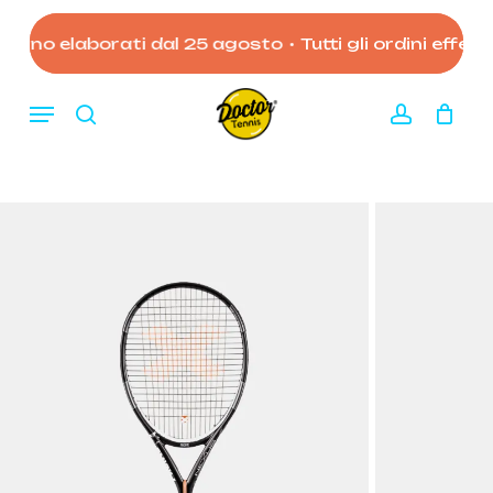
Skip
to
anno elaborati dal 25 agosto
•
Tutti gli ordini effettu
Close
Carrello
Cart
main
content
Menu
search
account