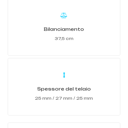
Learn
more
Bilanciamento
37,5 cm
Learn
more
Spessore del telaio
25 mm / 27 mm / 25 mm
Learn