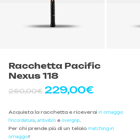
Racchetta Pacific
Nexus 118
Il
Il
229,00
€
260,00
€
prezzo
prezzo
originale
attuale
Acquista la racchetta e riceverai
in omaggio
era:
è:
l’incordatura
,
antivibro
e
overgrip
.
260,00€.
229,00
Per chi prende più di un telaio
matching in
omaggio
!