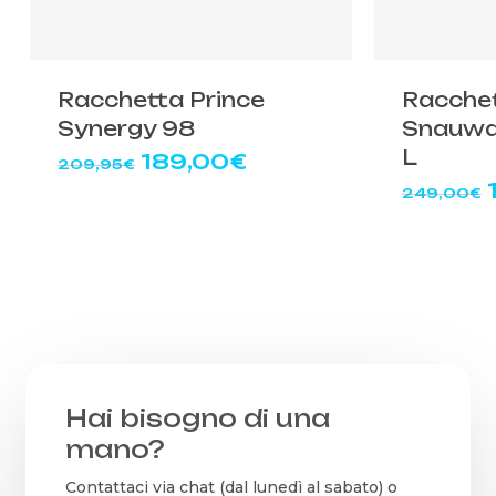
Racchetta Prince
Racche
Synergy 98
Snauwae
L
Il
Il
189,00
€
209,95
€
prezzo
prezzo
I
249,00
€
originale
attuale
era:
è:
209,95€.
189,00€.
Hai bisogno di una
mano?
Contattaci via chat (dal lunedì al sabato) o