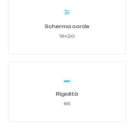
more
Scherma corde
16×20
Learn
more
Rigidità
65