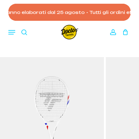
Skip
to
rranno elaborati dal 25 agosto
•
Tutti gli ordini effett
Close
Carrello
Cart
main
content
Menu
search
account