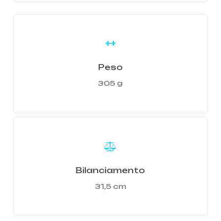
Learn
more
Peso
305 g
Learn
more
Bilanciamento
31,5 cm