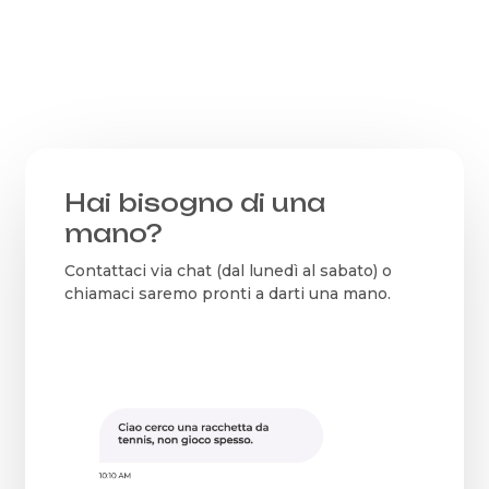
prezzo
prezzo
originale
attuale
era:
è:
209,95€.
189,00€.
Hai bisogno di una
mano?
Contattaci via chat (dal lunedì al sabato) o
chiamaci saremo pronti a darti una mano.