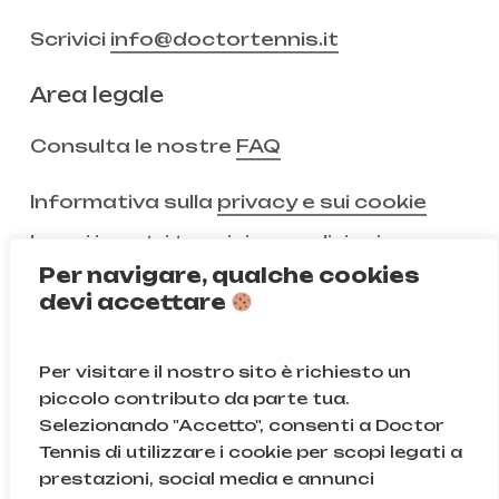
Scrivici
info@doctortennis.it
Area legale
Consulta le nostre
FAQ
Informativa sulla
privacy e sui cookie
Leggi i nostri
termini e condizioni
Per navigare, qualche cookies
devi accettare
Non ci segui ancora?
Per visitare il nostro sito è richiesto un
Instagram
Facebook
piccolo contributo da parte tua.
Selezionando "Accetto", consenti a Doctor
TikTok
Tennis di utilizzare i cookie per scopi legati a
prestazioni, social media e annunci