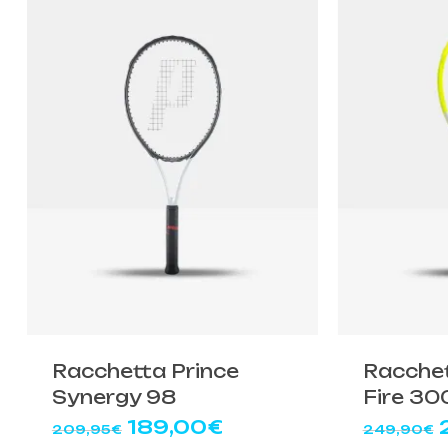
Racchetta Prince
Racchet
Synergy 98
Fire 30
Il
Il
Il
189,00
€
209,95
€
249,90
€