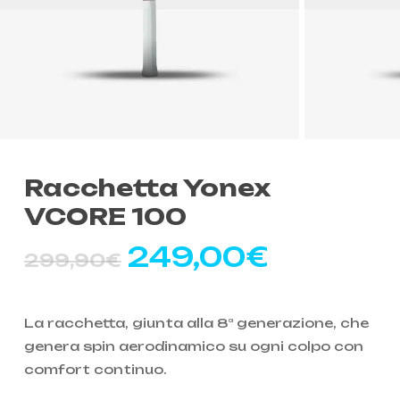
Racchetta Yonex
VCORE 100
Il
Il
249,00
€
299,90
€
prezzo
prezzo
originale
attuale
La racchetta, giunta alla 8
generazione, che
a
era:
è:
genera spin aerodinamico su ogni colpo con
299,90€.
249,00
comfort continuo.