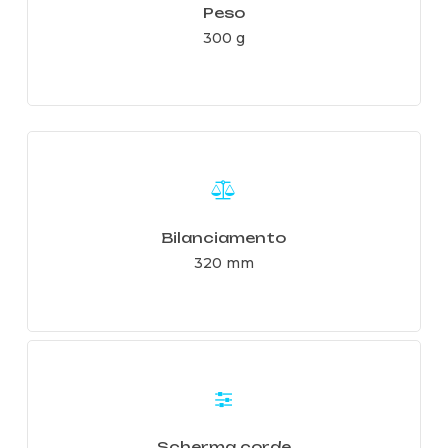
Peso
300 g
Learn
more
Bilanciamento
320 mm
Learn
more
Scherma corde