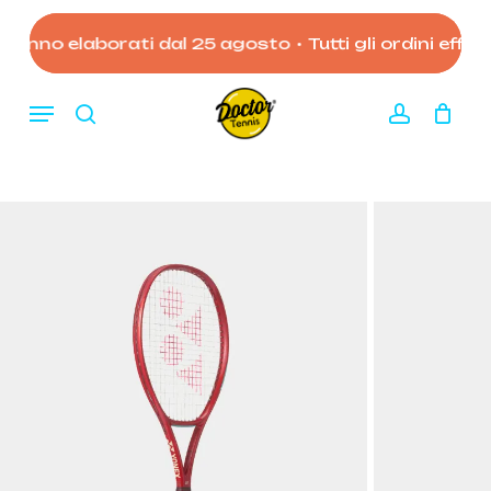
Skip
to
ranno elaborati dal 25 agosto
•
Tutti gli ordini effettu
Close
Carrello
Cart
main
content
Menu
search
account