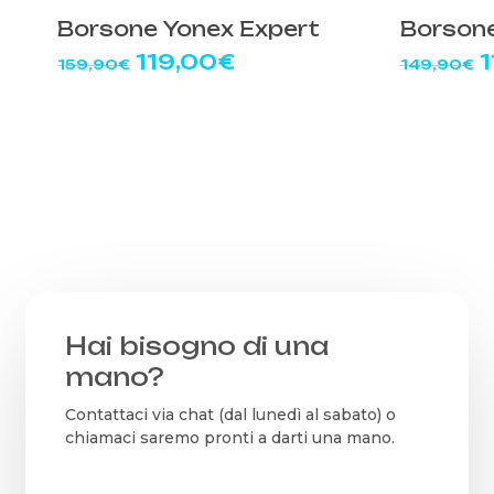
Borsone Yonex Expert
Borsone
Il
Il
Il
119,00
€
1
159,90
€
149,90
€
prezzo
prezzo
p
originale
attuale
o
era:
è:
e
159,90€.
119,00€.
1
Hai bisogno di una
mano?
Contattaci via chat (dal lunedì al sabato) o
chiamaci saremo pronti a darti una mano.