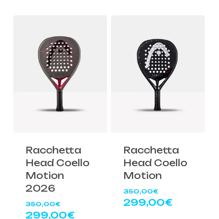
originale
prezzo
era:
attuale
350,00€.
è:
299,00€
Racchetta
Racchetta
Head Coello
Head Coello
Motion
Motion
2026
Il
350,00
€
prezzo
Il
Il
299,00
€
350,00
€
originale
prezzo
prezzo
Il
299,00
€