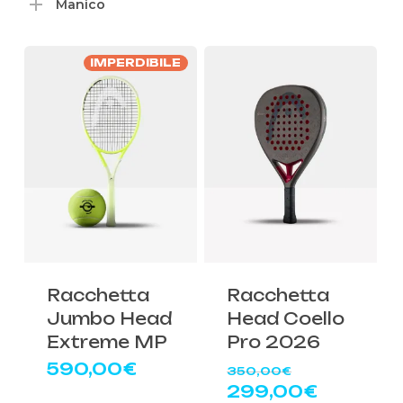
Manico
IMPERDIBILE
Racchetta
Racchetta
Jumbo Head
Head Coello
Extreme MP
Pro 2026
Il
590,00
€
350,00
€
prezzo
Il
299,00
€