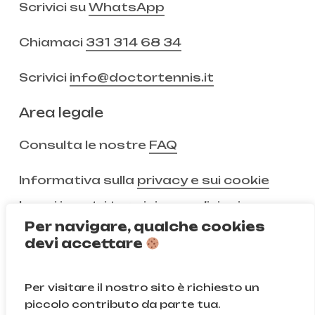
Scrivici su
WhatsApp
Chiamaci
331 314 68 34
Scrivici
info@doctortennis.it
Area legale
Consulta le nostre
FAQ
Informativa sulla
privacy e sui cookie
Leggi i nostri
termini e condizioni
Per navigare, qualche cookies
devi accettare
Non ci segui ancora?
Per visitare il nostro sito è richiesto un
Instagram
Facebook
piccolo contributo da parte tua.