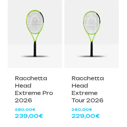
249,00€.
300,00€.
è:
249,00€
Racchetta
Racchetta
Head
Head
Extreme Pro
Extreme
2026
Tour 2026
Il
Il
280,00
€
260,00
€
prezzo
prezzo
Il
Il
239,00
€
229,00
€
originale
originale
prezzo
prezzo