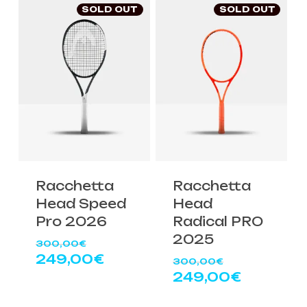
280,00€.
280,00€.
è:
è:
SOLD OUT
SOLD OUT
249,00€.
249,00€
Racchetta
Racchetta
Head Speed
Head
Pro 2026
Radical PRO
2025
Il
300,00
€
prezzo
Il
249,00
€
Il
300,00
€
originale
prezzo
prezzo
Il
249,00
€
era:
attuale
originale
prezzo
300,00€.
è:
era:
attuale