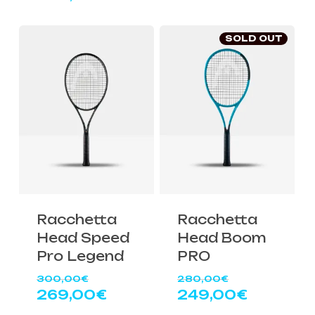
era:
attuale
originale
prezzo
350,00€.
è:
era:
attuale
299,00€
350,00€.
è:
SOLD OUT
299,00€.
Racchetta
Racchetta
Head Speed
Head Boom
Pro Legend
PRO
Il
Il
300,00
€
280,00
€
prezzo
prezzo
Il
Il
269,00
€
249,00
€
originale
originale
prezzo
prezzo