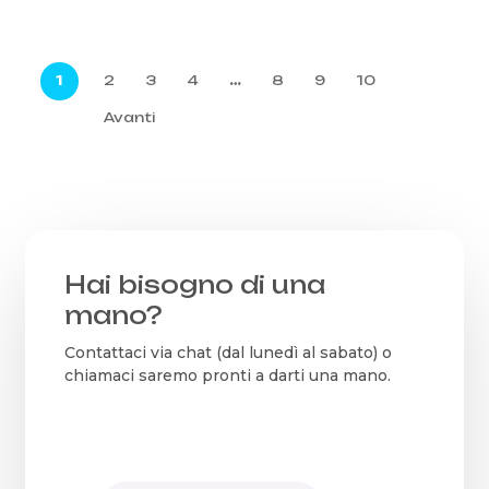
era:
era:
attuale
attuale
280,00€.
260,00€.
è:
è:
239,00€.
229,00€
1
2
3
4
…
8
9
10
Avanti
Hai bisogno di una
mano?
Contattaci via chat (dal lunedì al sabato) o
chiamaci saremo pronti a darti una mano.