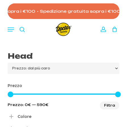
Skip
to
 sopra i €100
•
Spedizione gratuita sopra i €100
•
Sp
Close
Carrello
Cart
main
content
Menu
search
account
Head
Prezzo
Pre
Pre
Prezzo:
0€
—
590€
Filtra
Mi
Ma
Colore