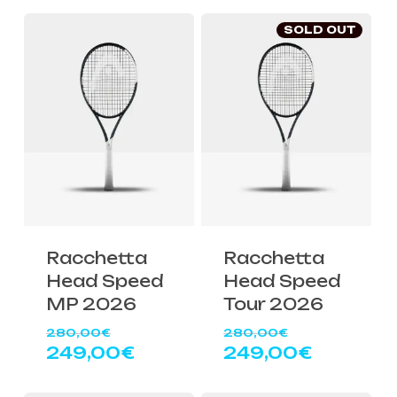
era:
era:
attuale
attuale
300,00€.
280,00€.
è:
è:
SOLD OUT
269,00€.
249,00€
Racchetta
Racchetta
Head Speed
Head Speed
MP 2026
Tour 2026
Il
Il
280,00
€
280,00
€
prezzo
prezzo
Il
Il
249,00
€
249,00
€
originale
originale
prezzo
prezzo
era:
era:
attuale
attuale