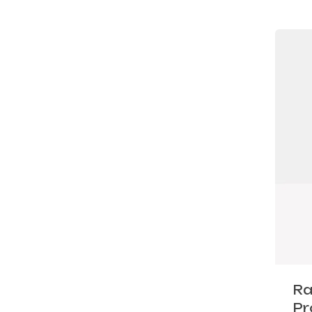
Ra
Pr