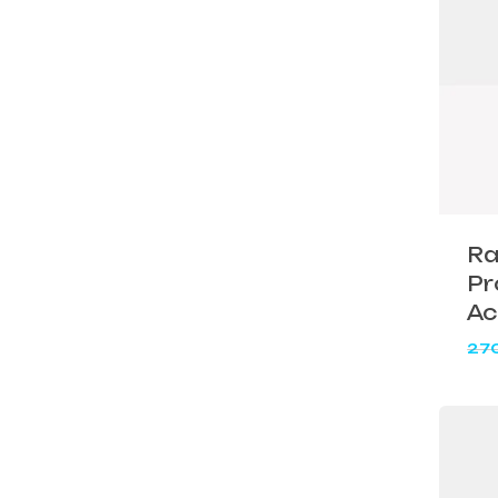
Abbig
By 
Indos
Acquista ora
Gli a
Ra
Pr
Ac
27