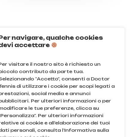
Per navigare, qualche cookies
Q
devi accettare
acy e sui cookie
Per visitare il nostro sito è richiesto un
e condizioni
piccolo contributo da parte tua.
Selezionando "Accetto", consenti a Doctor
Tennis di utilizzare i cookie per scopi legati a
prestazioni, social media e annunci
pubblicitari. Per ulteriori informazioni o per
modificare le tue preferenze, clicca su
"Personalizza". Per ulteriori informazioni
relative ai cookie e all'elaborazione dei tuoi
dati personali, consulta l'Informativa sulla
. e n.iscr. al Reg. Imprese di Milano: 08709820966 |