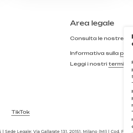
Area legale
Consulta le nostre
FA
Informativa sulla
priv
Leggi i nostri
termini 
TikTok
| Sede Legale: Via Gallarate 131, 20151, Milano (MI) | Cod. Fisc