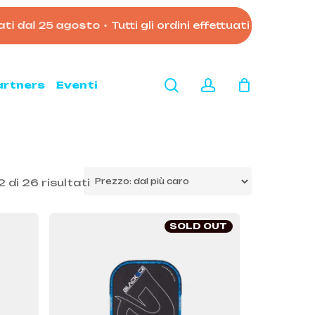
al 25 agosto
•
Tutti gli ordini effettuati dopo le 11:00 
Close
Cart
search
account
artners
Eventi
Prezzo:
2 di 26 risultati
dal
più
SOLD OUT
caro