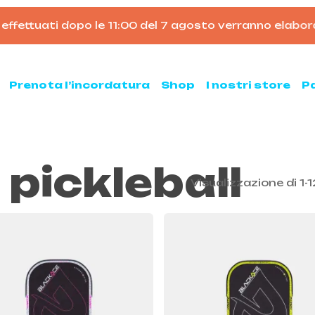
ettuati dopo le 11:00 del 7 agosto verranno elaborati d
Carrello
Prenota l’incordatura
Shop
I nostri store
P
pickleball
nis
Padel
Visualizzazione di 1-1
hette da tennis
Racchette da padel
Palline da padel
hette da tennis usate
Borsoni da padel
ne da tennis
Accessori per il padel
sse ed armeggi
Scarpe da padel
sori per il tennis
ni e zaini
e clay e all court
Pickleball