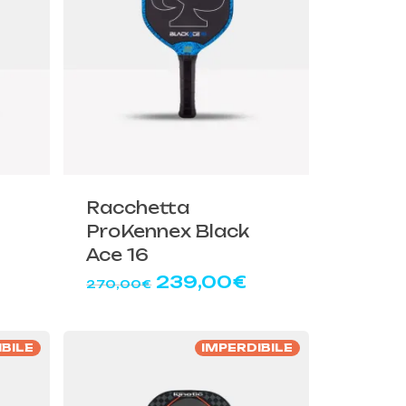
o
Racchetta
ProKennex Black
Ace 16
Il
Il
239,00
€
270,00
€
rezzo
prezzo
prezzo
ttuale
originale
attuale
:
era:
è:
IBILE
IMPERDIBILE
39,00€.
270,00€.
239,00€.