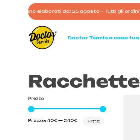
Skip
o verranno elaborati dal 25 agosto
•
Tutti gli ordini eff
to
main
content
Doctor Tennis a casa tua
Racchette 
Ten
Racc
Racc
Prezzo
Palli
Mata
Prezzo
Prezzo
Acces
Prezzo:
40€
—
240€
Filtra
Min
Max
Borso
Scarp