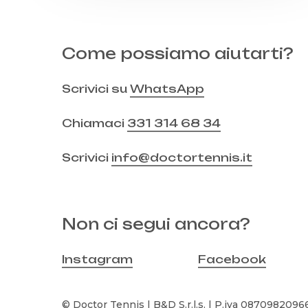
Come possiamo aiutarti?
Scrivici su
WhatsApp
Chiamaci
331 314 68 34
Scrivici
info@doctortennis.it
Non ci segui ancora?
Instagram
Facebook
© Doctor Tennis | B&D S.r.l.s. | P.iva 08709820966 