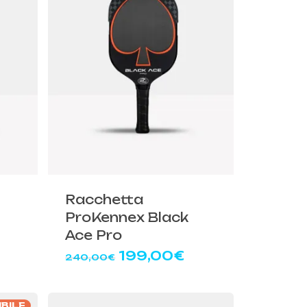
Racchetta
ProKennex Black
Ace Pro
Il
Il
199,00
€
240,00
€
rezzo
prezzo
prezzo
ttuale
originale
attuale
:
era:
è:
IBILE