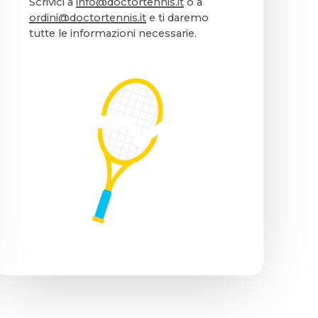
Scrivici a
info@doctortennis.it
o a
ordini@doctortennis.it
e ti daremo
tutte le informazioni necessarie.