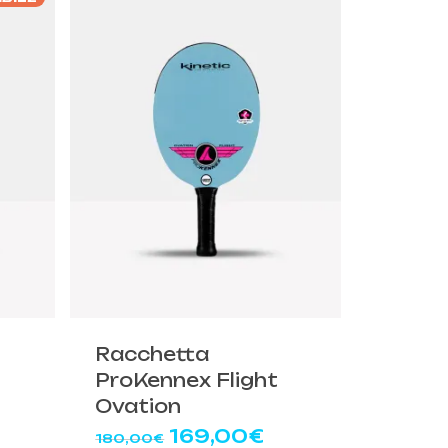
99,00€.
240,00€.
199,00€.
Racchetta
ProKennex Flight
Ovation
Il
Il
169,00
€
180,00
€