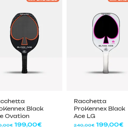
270,00€.
239,00€.
240,00€.
1
cchetta
Racchetta
oKennex Black
ProKennex Black
e Ovation
Ace LG
Il
Il
Il
Il
199,00
€
199,00
€
0,00
€
240,00
€