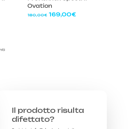
Ovation
Il
Il
169,00
€
180,00
€
rezzo
prezzo
prezzo
ttuale
originale
attuale
era:
è:
69,00€.
180,00€.
169,00€.
nti
Il prodotto risulta
difettato?