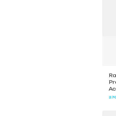
Ra
Pr
Ac
27