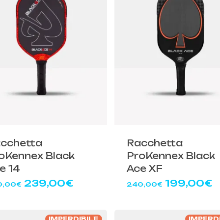
cchetta
Racchetta
oKennex Black
ProKennex Black
e 14
Ace XF
Il
Il
Il
Il
239,00
€
199,00
€
0,00
€
240,00
€
prezzo
prezzo
prezzo
p
originale
attuale
originale
a
era:
è:
era:
è
IMPERDIBILE
IMPERD