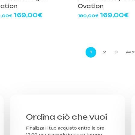
ation
Ovation
Il
Il
Il
Il
169,00
€
169,00
€
0,00
€
180,00
€
prezzo
prezzo
prezzo
p
originale
attuale
originale
a
era:
è:
era:
è:
180,00€.
169,00€.
180,00€.
1
1
2
3
Ava
Ordina ciò che vuoi
Finalizza il tuo acquisto entro le ore
12:00 per riceverlo in poco tempo.