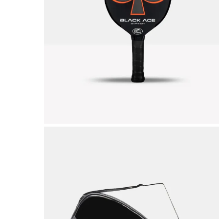
Abbig
By 
Indos
Acquista ora
Gli a