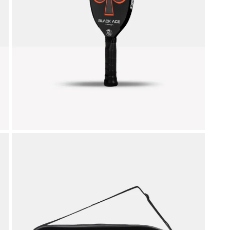
liamento per il tennis
Gadget ed idee regal
Doctor Tennis
sa la vittoria
ccessori indispensabili