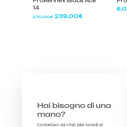
ProKennex Black Ace
Pro
14
6,
Il
Il
239,00
€
270,00
€
prezzo
prezzo
originale
attuale
era:
è:
270,00€.
239,00€.
Hai bisogno di una
mano?
Contattaci via chat (dal lunedì al