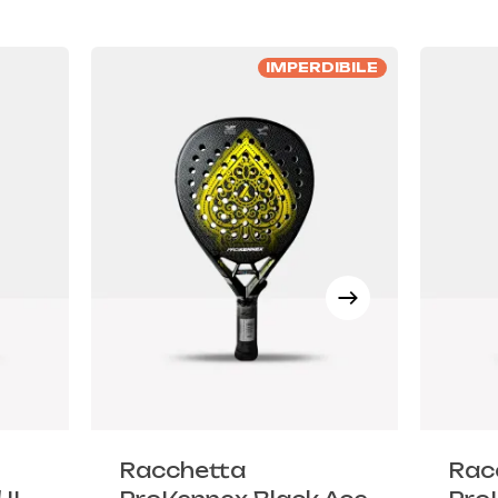
IMPERDIBILE
Racchetta
Rac