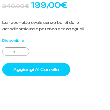
Il
Il
199,00
€
240,00
€
prezzo
prezzo
o
originale
attuale
La racchetta ovale senza bordi dalla
era:
è:
aerodinamicità e potenza senza eguali.
240,00€.
199,00€.
Disponibile
Aggiungi Al Carrello