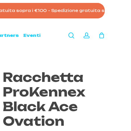
uita sopra i €100
•
Spedizione gratuita sopra i €100
•
Close
Cart
search
account
artners
Eventi
Racchetta
ProKennex
Black Ace
Ovation