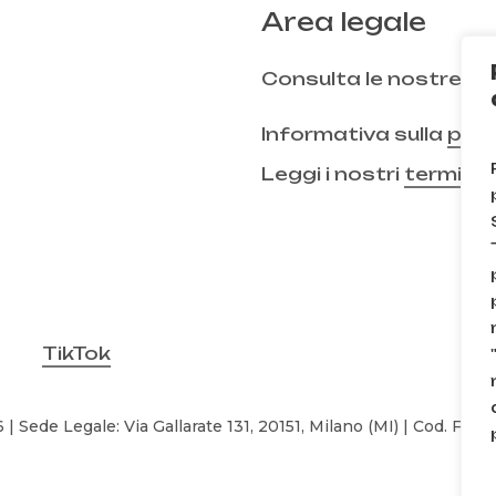
Area legale
Consulta le nostre
FA
Informativa sulla
priv
Leggi i nostri
termini 
TikTok
| Sede Legale: Via Gallarate 131, 20151, Milano (MI) | Cod. Fisc
Subtotale: