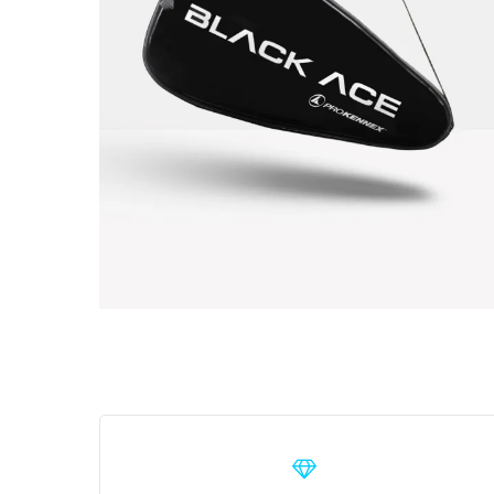
Learn
more