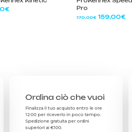
Kennex Kinetic
ProKennex Speed 
Pro
00
€
Il
Il
159,00
€
170,00
€
prezzo
p
originale
a
era:
è:
170,00€.
1
Ordina ciò che vuoi
Finalizza il tuo acquisto entro le ore
12:00 per riceverlo in poco tempo.
Spedizione gratuita per ordini
superiori ai €100.