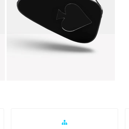
Learn
L
more
m