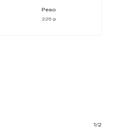
Peso
225 g
1/2