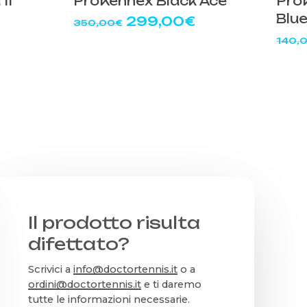
II
ProKennex Black Ace
Pro
Blue
Il
Il
299,00
€
350,00
€
prezzo
prezzo
140,
originale
attuale
rezzo
era:
è:
ttuale
350,00€.
299,00€.
59,00€.
Il prodotto risulta
difettato?
Scrivici a
info@doctortennis.it
o a
ordini@doctortennis.it
e ti daremo
tutte le informazioni necessarie.