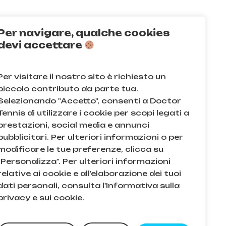
Per navigare, qualche cookies
Q
devi accettare
acy e sui cookie
Per visitare il nostro sito è richiesto un
e condizioni
piccolo contributo da parte tua.
Selezionando "Accetto", consenti a Doctor
Tennis di utilizzare i cookie per scopi legati a
prestazioni, social media e annunci
pubblicitari. Per ulteriori informazioni o per
modificare le tue preferenze, clicca su
"Personalizza". Per ulteriori informazioni
relative ai cookie e all'elaborazione dei tuoi
dati personali, consulta l'Informativa sulla
. e n.iscr. al Reg. Imprese di Milano: 08709820966 |
privacy e sui cookie.
0,00
€