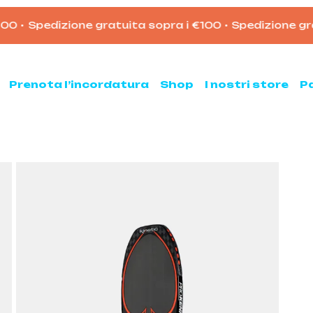
0
•
Spedizione gratuita sopra i €100
•
Spedizione grat
Carrello
Prenota l’incordatura
Shop
I nostri store
P
nis
Padel
hette da tennis
Racchette da padel
Palline da padel
hette da tennis usate
Borsoni da padel
ne da tennis
Accessori per il padel
sse ed armeggi
Scarpe da padel
sori per il tennis
ni e zaini
e clay e all court
Pickleball