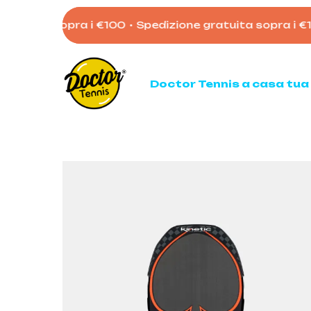
Skip
atuita sopra i €100
•
Spedizione gratuita sopra i €10
to
main
content
Doctor Tennis a casa tua
Ten
Racc
Racc
Palli
Mata
Acces
Borso
Scarp