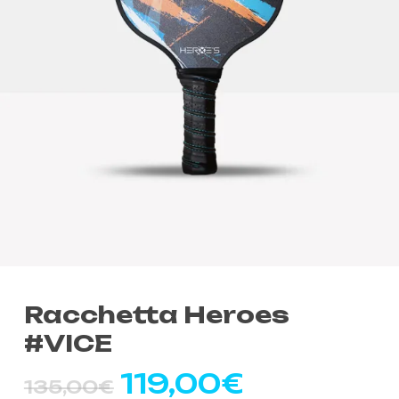
Racchetta Heroes
#VICE
Il
Il
119,00
€
135,00
€