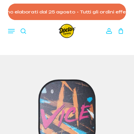
Skip
to
anno elaborati dal 25 agosto
•
Tutti gli ordini effettua
Close
Carrello
Cart
main
content
Menu
search
account