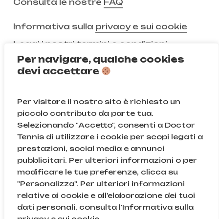
Consulta le nostre
FAQ
Informativa sulla
privacy e sui cookie
Leggi i nostri
termini e condizioni
Per navigare, qualche cookies
devi accettare
Non ci segui ancora?
Per visitare il nostro sito è richiesto un
Instagram
Facebook
piccolo contributo da parte tua.
Selezionando "Accetto", consenti a Doctor
TikTok
Tennis di utilizzare i cookie per scopi legati a
prestazioni, social media e annunci
pubblicitari. Per ulteriori informazioni o per
modificare le tue preferenze, clicca su
© Doctor Tennis | B&D S.r.l.s. | P.iva 08709820966 |
"Personalizza". Per ulteriori informazioni
Sede Legale: Via Gallarate 131, 20151, Milano (MI) | Cod.
relative ai cookie e all'elaborazione dei tuoi
Fisc. e n.iscr. al Reg. Imprese di Milano: 08709820966
dati personali, consulta l'Informativa sulla
| REA: MI – 2043895
Subtotale:
0,00
€
privacy e sui cookie.