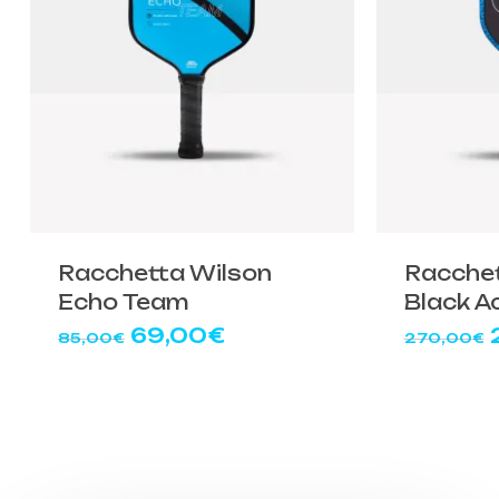
Racchetta Wilson
Racche
Echo Team
Black A
Il
Il
I
69,00
€
85,00
€
270,00
€
prezzo
prezzo
originale
attuale
era:
è:
85,00€.
69,00€.