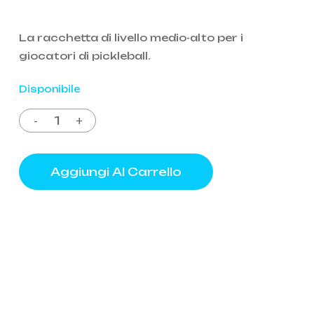
prezzo
prezzo
originale
attuale
La racchetta di livello medio-alto per i
era:
è:
giocatori di pickleball.
135,00€.
119,00€.
Disponibile
Aggiungi Al Carrello