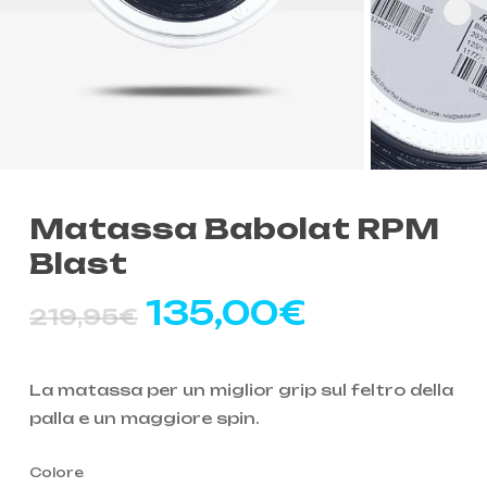
Matassa Babolat RPM
Blast
Il
Il
135,00
€
219,95
€
prezzo
prezzo
originale
attuale
La matassa per un miglior grip sul feltro della
era:
è:
palla e un maggiore spin.
219,95€.
135,00€.
Colore