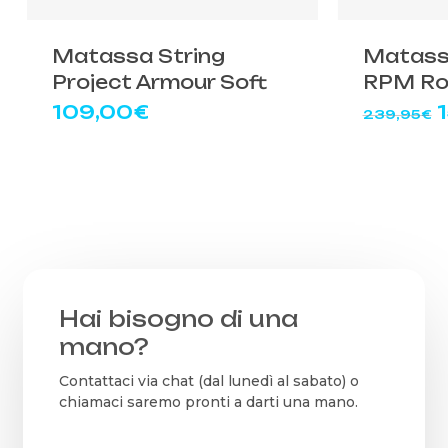
Matassa String
Matass
Project Armour Soft
RPM Ro
Il
109,00
€
239,95
€
o
e
Hai bisogno di una
mano?
Contattaci via chat (dal lunedì al sabato) o
chiamaci saremo pronti a darti una mano.