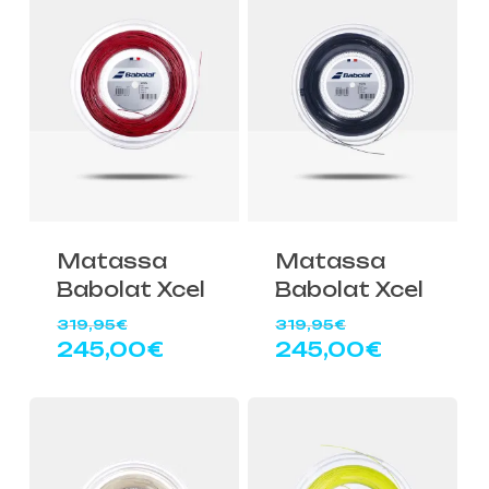
245,00€.
245,00€
Matassa
Matassa
Babolat Xcel
Babolat Xcel
Il
Il
319,95
€
319,95
€
prezzo
prezzo
Il
Il
245,00
€
245,00
€
originale
originale
prezzo
prezzo
era:
era:
attuale
attuale
319,95€.
319,95€.
è:
è:
245,00€.
245,00€