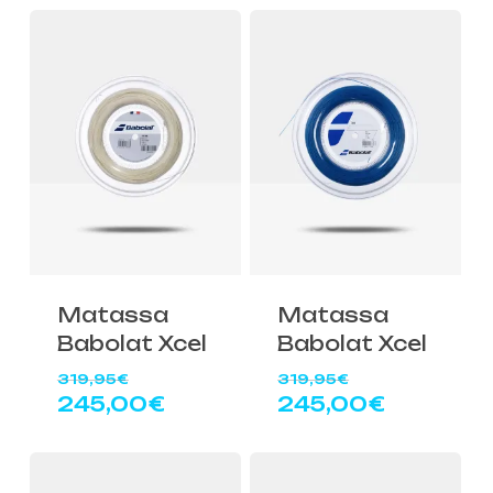
Matassa
Matassa
Babolat Xcel
Babolat Xcel
Il
Il
319,95
€
319,95
€
prezzo
prezzo
Il
Il
245,00
€
245,00
€
originale
originale
prezzo
prezzo
era:
era:
attuale
attuale
319,95€.
319,95€.
è:
è: