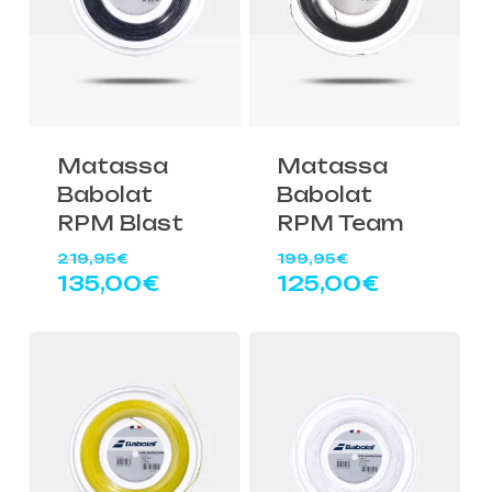
Matassa
Matassa
Babolat
Babolat
RPM Blast
RPM Team
Il
Il
219,95
€
199,95
€
prezzo
prezzo
Il
Il
135,00
€
125,00
€
originale
originale
prezzo
prezzo
era:
era:
attuale
attuale
219,95€.
199,95€.
è:
è:
135,00€.
125,00€.