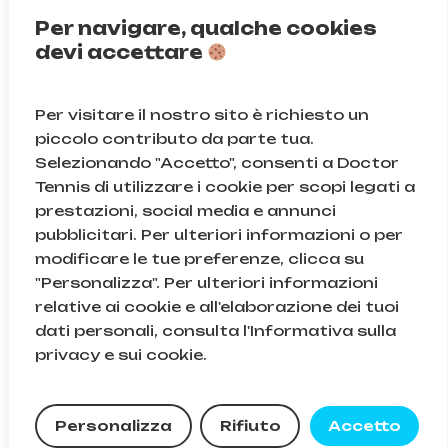
Per navigare, qualche cookies
devi accettare
Non ci segui ancora?
Per visitare il nostro sito è richiesto un
Instagram
Facebook
piccolo contributo da parte tua.
Selezionando "Accetto", consenti a Doctor
TikTok
Tennis di utilizzare i cookie per scopi legati a
prestazioni, social media e annunci
pubblicitari. Per ulteriori informazioni o per
modificare le tue preferenze, clicca su
© Doctor Tennis | B&D S.r.l.s. | P.iva 08709820966 |
"Personalizza". Per ulteriori informazioni
Sede Legale: Via Gallarate 131, 20151, Milano (MI) | Cod.
relative ai cookie e all'elaborazione dei tuoi
Fisc. e n.iscr. al Reg. Imprese di Milano: 08709820966
dati personali, consulta l'Informativa sulla
| REA: MI – 2043895
Subtotale:
0,00
€
privacy e sui cookie.
Visualizza
Carrello
Pagamento
Recedere dal contratto qui
Personalizza
Rifiuto
Accetto