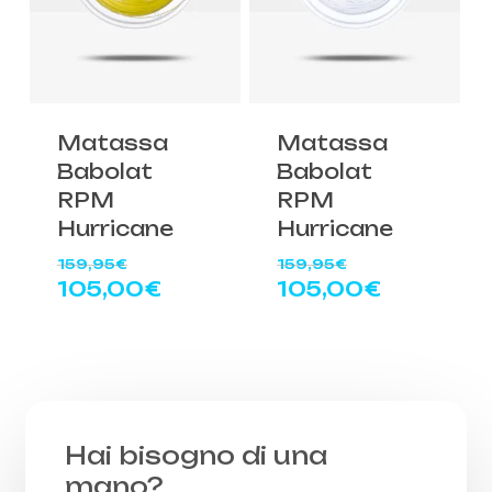
Matassa
Matassa
Babolat
Babolat
RPM
RPM
Hurricane
Hurricane
Il
Il
159,95
€
159,95
€
prezzo
prezzo
Il
Il
105,00
€
105,00
€
originale
originale
prezzo
prezzo
era:
era:
attuale
attuale
159,95€.
159,95€.
è:
è:
105,00€.
105,00€.
Hai bisogno di una
mano?