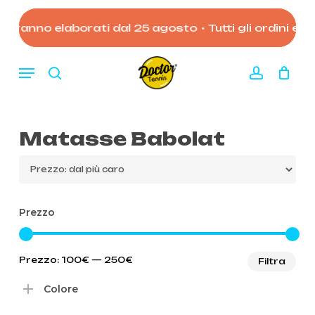
Skip
to
erranno elaborati dal 25 agosto
•
Tutti gli ordini effe
Close
Carrello
Cart
main
content
Menu
search
account
Matasse Babolat
Prezzo
Pre
Pre
Prezzo:
100€
—
250€
Filtra
Mi
Ma
Colore