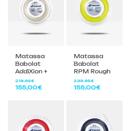
Matassa
Matassa
Babolat
Babolat
AddiXion +
RPM Rough
Il
Il
219,95
€
239,95
€
prezzo
prezzo
Il
Il
155,00
€
155,00
€
originale
originale
prezzo
prezzo
era:
era:
attuale
attuale
219,95€.
239,95€.
è:
è:
155,00€.
155,00€.