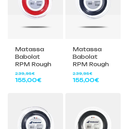
Matassa
Matassa
Babolat
Babolat
RPM Rough
RPM Rough
Il
Il
239,95
€
239,95
€
prezzo
prezzo
Il
Il
155,00
€
155,00
€
originale
originale
prezzo
prezzo
era:
era:
attuale
attuale
239,95€.
239,95€.
è:
è:
155,00€.
155,00€.