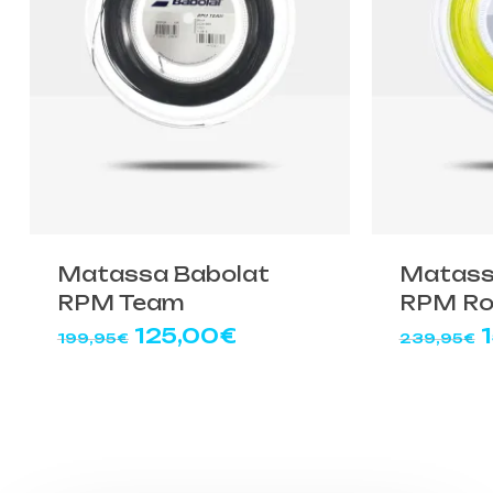
Matassa Babolat
Matass
RPM Team
RPM Ro
Il
Il
Il
125,00
€
199,95
€
239,95
€
prezzo
prezzo
originale
attuale
o
era:
è:
e
199,95€.
125,00€.