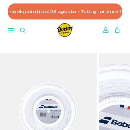
Skip
to
ranno elaborati dal 25 agosto
•
Tutti gli ordini effett
Close
Carrello
Cart
main
content
Menu
search
account