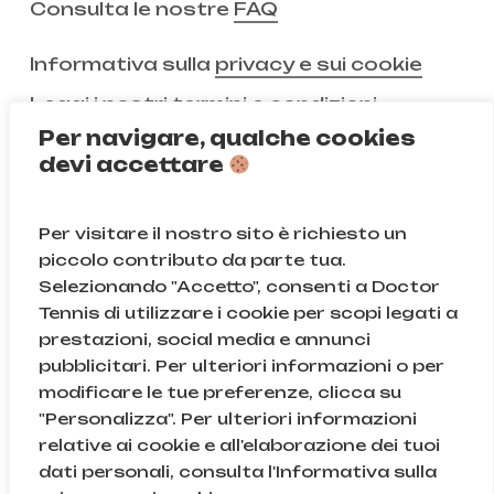
Consulta le nostre
FAQ
Informativa sulla
privacy e sui cookie
Leggi i nostri
termini e condizioni
Per navigare, qualche cookies
devi accettare
Non ci segui ancora?
Per visitare il nostro sito è richiesto un
Instagram
Facebook
piccolo contributo da parte tua.
Selezionando "Accetto", consenti a Doctor
TikTok
Tennis di utilizzare i cookie per scopi legati a
prestazioni, social media e annunci
pubblicitari. Per ulteriori informazioni o per
modificare le tue preferenze, clicca su
© Doctor Tennis | B&D S.r.l.s. | P.iva 08709820966 |
"Personalizza". Per ulteriori informazioni
Sede Legale: Via Gallarate 131, 20151, Milano (MI) | Cod.
relative ai cookie e all'elaborazione dei tuoi
Fisc. e n.iscr. al Reg. Imprese di Milano: 08709820966
dati personali, consulta l'Informativa sulla
| REA: MI – 2043895
Subtotale:
0,00
€