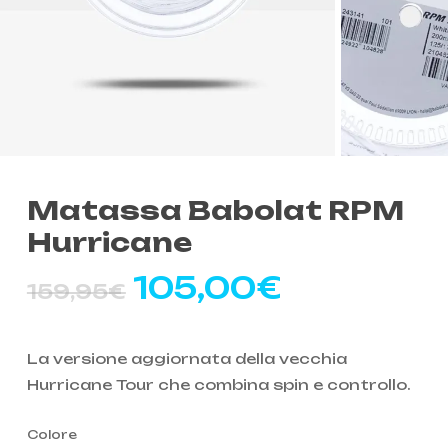
Matassa Babolat RPM
Hurricane
Il
Il
105,00
€
159,95
€
prezzo
prezzo
originale
attuale
La versione aggiornata della vecchia
era:
è:
Hurricane Tour che combina spin e controllo.
159,95€.
105,00€
Colore