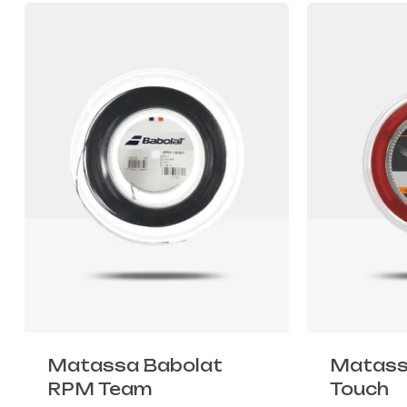
Matassa Babolat
Matass
RPM Team
Touch