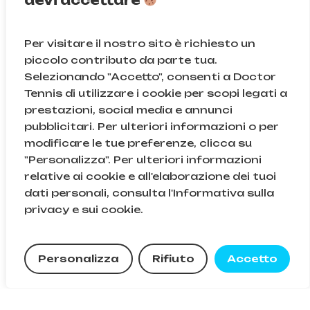
devi accettare
Chiamaci
331 314 68 34
Per visitare il nostro sito è richiesto un
Scrivici
info@doctortennis.it
piccolo contributo da parte tua.
Selezionando "Accetto", consenti a Doctor
Area legale
Tennis di utilizzare i cookie per scopi legati a
prestazioni, social media e annunci
Consulta le nostre
FAQ
pubblicitari. Per ulteriori informazioni o per
modificare le tue preferenze, clicca su
Informativa sulla
privacy e sui cookie
"Personalizza". Per ulteriori informazioni
Leggi i nostri
termini e condizioni
relative ai cookie e all'elaborazione dei tuoi
dati personali, consulta l'Informativa sulla
Subtotale:
0,00
€
privacy e sui cookie.
Non ci segui ancora?
Visualizza
Carrello
Pagamento
Instagram
Facebook
Personalizza
Rifiuto
Accetto
TikTok