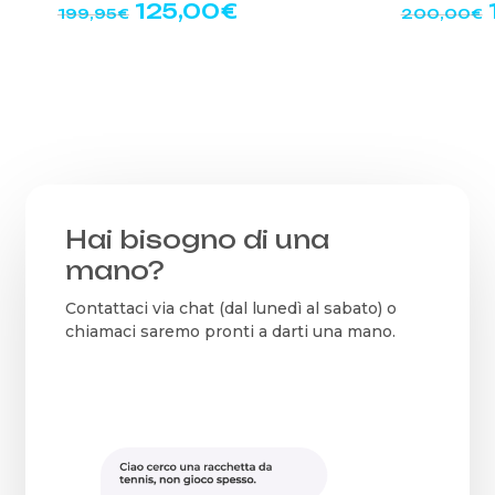
Il
Il
I
125,00
€
199,95
€
200,00
€
prezzo
prezzo
originale
attuale
era:
è:
199,95€.
125,00€.
Hai bisogno di una
mano?
Contattaci via chat (dal lunedì al sabato) o
chiamaci saremo pronti a darti una mano.