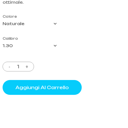
ottimale.
319,95€.
245,00€.
o
Colore
Calibro
Aggiungi Al Carrello