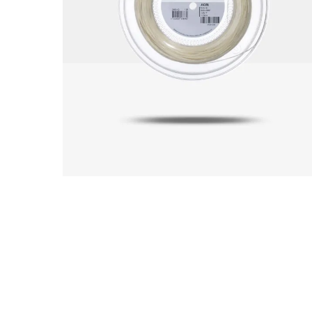
Abbig
By 
Indos
Acquista ora
Gli a