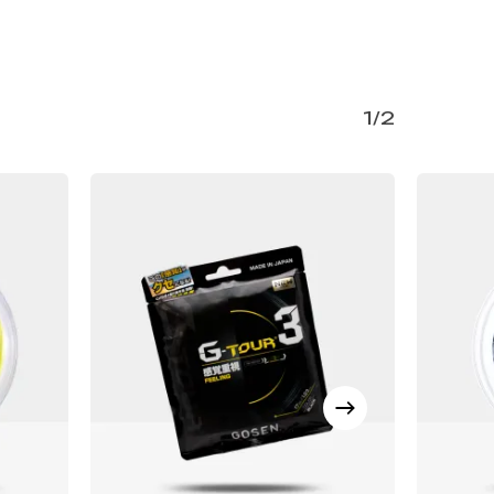
1/2
Quest