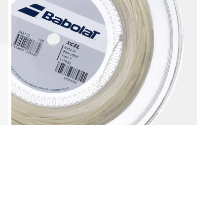
liamento per il tennis
Gadget ed idee regal
Doctor Tennis
sa la vittoria
ccessori indispensabili