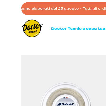
Skip
agosto verranno elaborati dal 25 agosto
•
Tutti gli ordi
to
main
content
Doctor Tennis a casa tua
Ten
Racc
Racc
Palli
Mata
Acces
Borso
Scarp