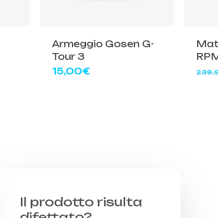
prodot
ha
più
Armeggio Gosen G-
Mat
variant
Tour 3
RPM
Le
15,00
€
239,
opzion
posso
essere
scelte
nella
pagina
del
prodot
Il prodotto risulta
difettato?