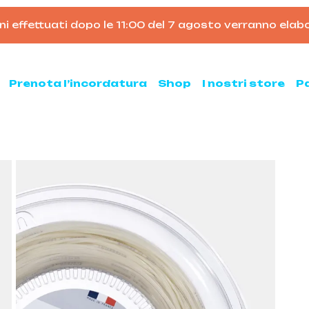
ni effettuati dopo le 11:00 del 7 agosto verranno elabo
Carrello
Prenota l’incordatura
Shop
I nostri store
P
nis
Padel
hette da tennis
Racchette da padel
Palline da padel
hette da tennis usate
Borsoni da padel
ne da tennis
Accessori per il padel
sse ed armeggi
Scarpe da padel
sori per il tennis
ni e zaini
e clay e all court
Pickleball