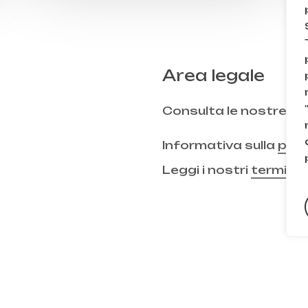
Area legale
Consulta le nostre
FA
Informativa sulla
priv
Leggi i nostri
termini 
Subtotale:
Visuali
TikTok