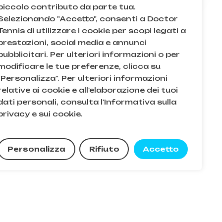
piccolo contributo da parte tua.
Selezionando "Accetto", consenti a Doctor
Tennis di utilizzare i cookie per scopi legati a
prestazioni, social media e annunci
pubblicitari. Per ulteriori informazioni o per
modificare le tue preferenze, clicca su
"Personalizza". Per ulteriori informazioni
Q
relative ai cookie e all'elaborazione dei tuoi
dati personali, consulta l'Informativa sulla
acy e sui cookie
privacy e sui cookie.
e condizioni
0,00
€
Personalizza
Rifiuto
Accetto
zza Carrello
Pagamento