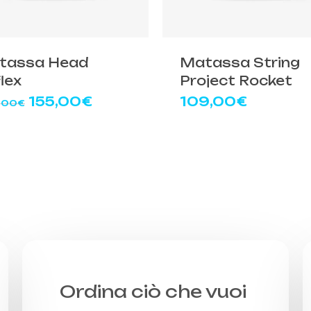
tto
prodotto
ha
più
tassa Head
Matassa String
ti.
varianti.
lex
Project Rocket
Le
Il
Il
155,00
€
109,00
€
,00
€
ni
opzioni
prezzo
prezzo
ono
possono
originale
attuale
e
essere
era:
è:
e
scelte
220,00€.
155,00€.
nella
a
pagina
del
tto
prodotto
Ordina ciò che vuoi