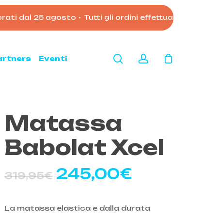
rati dal 25 agosto
•
Tutti gli ordini effettuati dopo le 
Close
Cart
search
account
artners
Eventi
Matassa
Babolat Xcel
Il
Il
245,00
€
319,95
€
prezzo
prezzo
originale
attuale
La matassa elastica e dalla durata
era:
è: