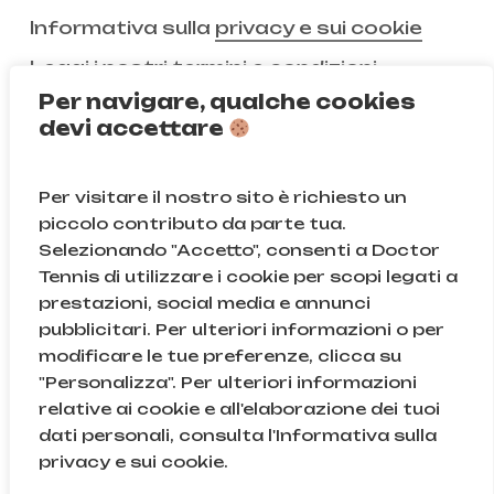
Informativa sulla
privacy e sui cookie
Leggi i nostri
termini e condizioni
Per navigare, qualche cookies
devi accettare
Non ci segui ancora?
Per visitare il nostro sito è richiesto un
Instagram
Facebook
piccolo contributo da parte tua.
Selezionando "Accetto", consenti a Doctor
TikTok
Tennis di utilizzare i cookie per scopi legati a
prestazioni, social media e annunci
pubblicitari. Per ulteriori informazioni o per
modificare le tue preferenze, clicca su
© Doctor Tennis | B&D S.r.l.s. | P.iva 08709820966 |
"Personalizza". Per ulteriori informazioni
Sede Legale: Via Gallarate 131, 20151, Milano (MI) | Cod.
relative ai cookie e all'elaborazione dei tuoi
Fisc. e n.iscr. al Reg. Imprese di Milano: 08709820966
dati personali, consulta l'Informativa sulla
| REA: MI – 2043895
Subtotale:
0,00
€
privacy e sui cookie.