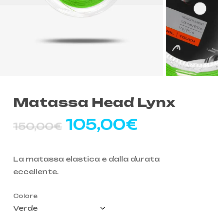
Matassa Head Lynx
Il
Il
105,00
€
150,00
€
prezzo
prezzo
originale
attuale
La matassa elastica e dalla durata
era:
è:
eccellente.
150,00€.
105,00€
Colore