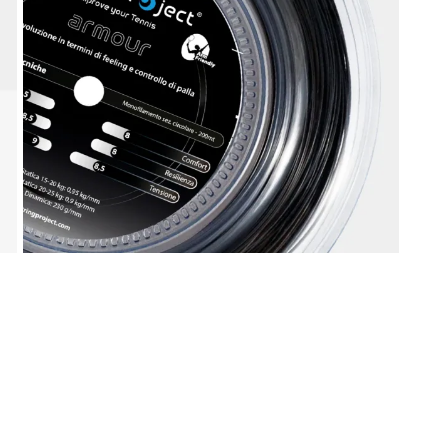
liamento per il tennis
Gadget ed idee regal
Doctor Tennis
sa la vittoria
ccessori indispensabili