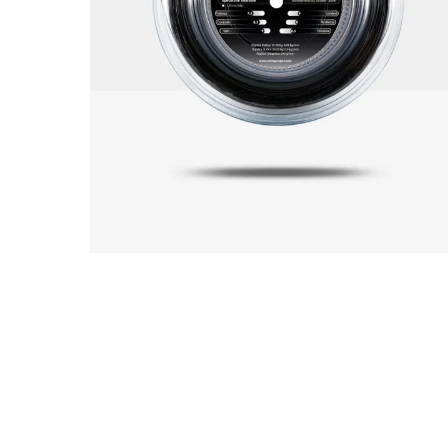
Abbig
By 
Indos
Acquista ora
Gli a