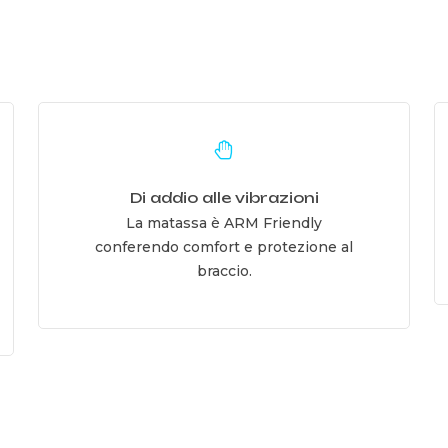
Learn
L
more
m
Di addio alle vibrazioni
La matassa è ARM Friendly
conferendo comfort e protezione al
braccio.