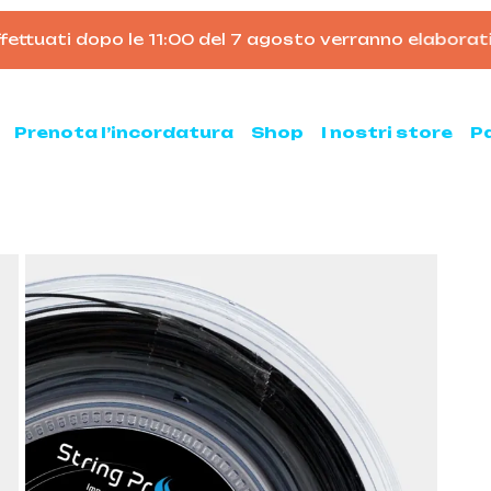
ttuati dopo le 11:00 del 7 agosto verranno elaborati dal
Carrello
Prenota l’incordatura
Shop
I nostri store
P
nis
Padel
hette da tennis
Racchette da padel
Palline da padel
hette da tennis usate
Borsoni da padel
ne da tennis
Accessori per il padel
sse ed armeggi
Scarpe da padel
sori per il tennis
ni e zaini
e clay e all court
Pickleball