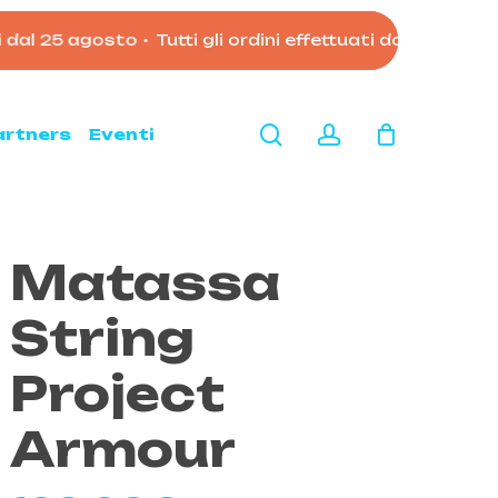
 25 agosto
•
Tutti gli ordini effettuati dopo le 11:00 d
Close
Cart
search
account
artners
Eventi
Matassa
String
Project
Armour