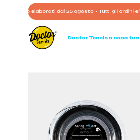
Skip
verranno elaborati dal 25 agosto
•
Tutti gli ordini effe
to
main
content
Doctor Tennis a casa tua
Ten
Racc
Racc
Palli
Mata
Acces
Borso
Scarp