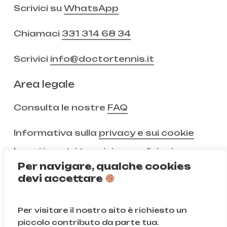
Scrivici su
WhatsApp
Chiamaci
331 314 68 34
Scrivici
info@doctortennis.it
Area legale
Consulta le nostre
FAQ
Informativa sulla
privacy e sui cookie
Leggi i nostri
termini e condizioni
Per navigare, qualche cookies
devi accettare
Non ci segui ancora?
Per visitare il nostro sito è richiesto un
Instagram
Facebook
piccolo contributo da parte tua.