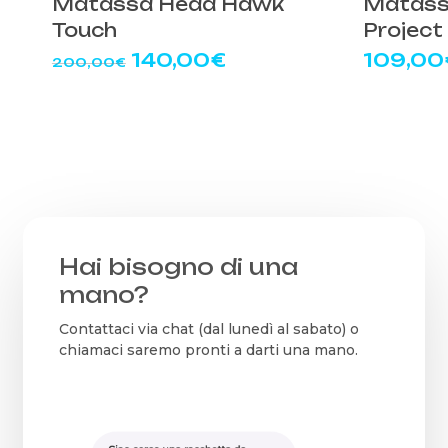
Matassa Head Hawk
Matass
Touch
Project
Il
Il
140,00
€
109,00
200,00
€
prezzo
prezzo
originale
attuale
era:
è:
200,00€.
140,00€.
Hai bisogno di una
mano?
Contattaci via chat (dal lunedì al sabato) o
chiamaci saremo pronti a darti una mano.