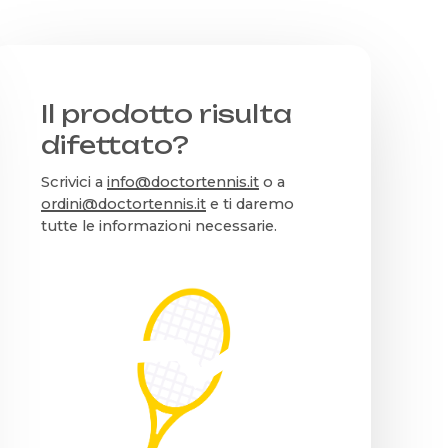
del
prodotto
Il prodotto risulta
difettato?
Scrivici a
info@doctortennis.it
o a
ordini@doctortennis.it
e ti daremo
tutte le informazioni necessarie.