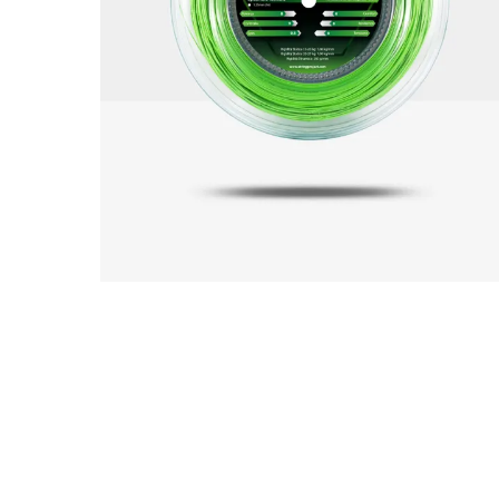
Abbig
By 
Indos
Acquista ora
Gli a