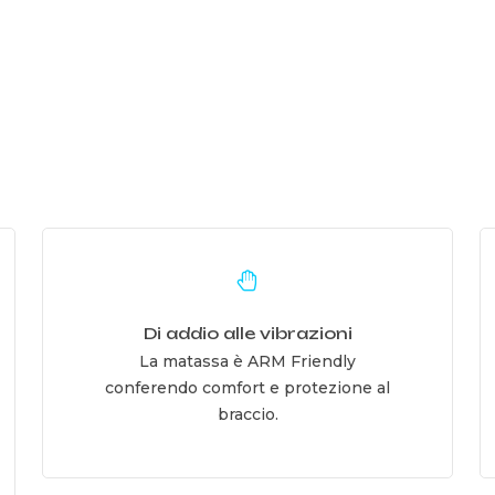
Learn
L
more
m
Di addio alle vibrazioni
La matassa è ARM Friendly
conferendo comfort e protezione al
braccio.