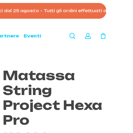
l 25 agosto
•
Tutti gli ordini effettuati dopo le 11:00 d
Close
Cart
search
account
artners
Eventi
Matassa
String
Project Hexa
Pro