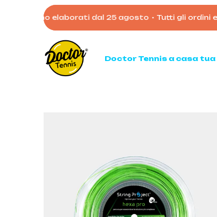
Skip
 verranno elaborati dal 25 agosto
•
Tutti gli ordini effe
to
main
content
Doctor Tennis a casa tua
Ten
Racc
Racc
Palli
Mata
Acces
Borso
Scarp