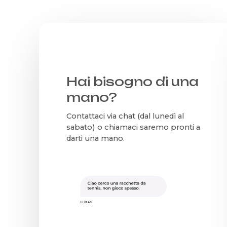
del
del
prodotto
prodo
Hai bisogno di una
mano?
Contattaci via chat (dal lunedì al
sabato) o chiamaci saremo pronti a
darti una mano.