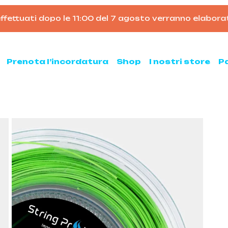
ttuati dopo le 11:00 del 7 agosto verranno elaborati da
Carrello
Prenota l’incordatura
Shop
I nostri store
P
nis
Padel
hette da tennis
Racchette da padel
Palline da padel
hette da tennis usate
Borsoni da padel
ne da tennis
Accessori per il padel
sse ed armeggi
Scarpe da padel
sori per il tennis
ni e zaini
e clay e all court
Pickleball