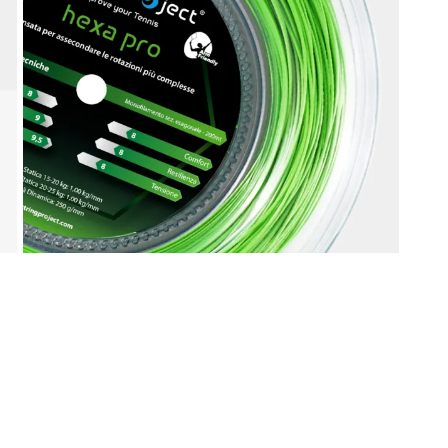
liamento per il tennis
Gadget ed idee regal
Doctor Tennis
sa la vittoria
ccessori indispensabili