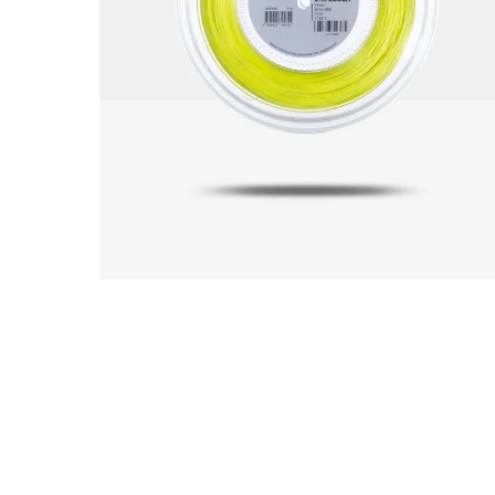
Abbig
By 
Indos
Acquista ora
Gli a