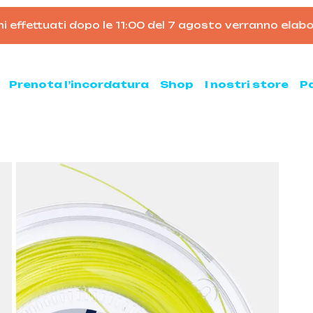
ffettuati dopo le 11:00 del 7 agosto verranno elaborati 
Carrello
Prenota l’incordatura
Shop
I nostri store
P
nis
Padel
hette da tennis
Racchette da padel
Palline da padel
hette da tennis usate
Borsoni da padel
ne da tennis
Accessori per il padel
sse ed armeggi
Scarpe da padel
sori per il tennis
ni e zaini
e clay e all court
Pickleball