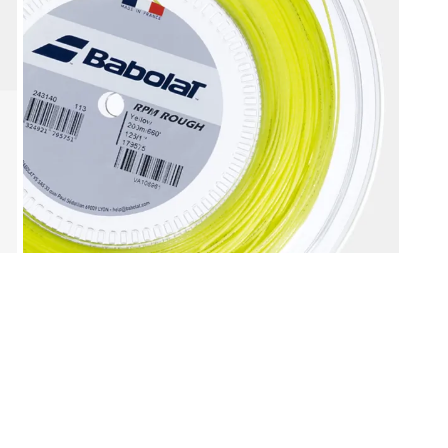
liamento per il tennis
Gadget ed idee regal
Doctor Tennis
sa la vittoria
ccessori indispensabili