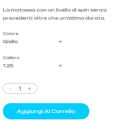
originale
attuale
La matassa con un livello di spin senza
era:
è:
precedenti oltre che un’ottima durata.
o
239,95€.
155,00€.
Colore
Calibro
Aggiungi Al Carrello