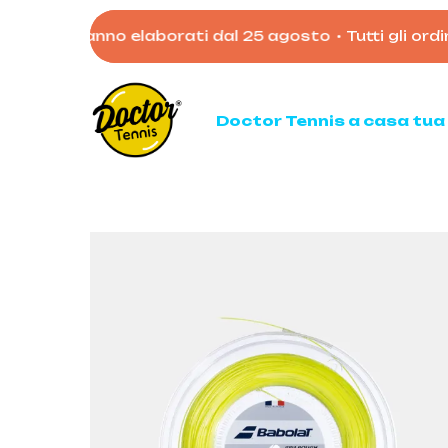
Skip
to verranno elaborati dal 25 agosto
•
Tutti gli ordini e
to
main
content
Doctor Tennis a casa tua
Ten
Racc
Racc
Palli
Mata
Acces
Borso
Scarp