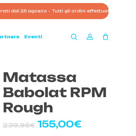
dal 25 agosto
•
Tutti gli ordini effettuati dopo le 11:0
Close
Cart
search
account
artners
Eventi
Matassa
Babolat RPM
Rough
Il
Il
155,00
€
239,95
€
prezzo
prezzo