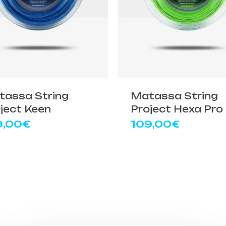
to
Questo
tto
prodotto
ha
più
tassa String
Matassa String
ti.
varianti.
ject Keen
Project Hexa Pro
Le
9,00
€
109,00
€
ni
opzioni
ono
possono
e
essere
e
scelte
nella
a
pagina
del
tto
prodotto