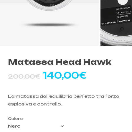
Matassa Head Hawk
Il
Il
140,00
€
200,00
€
prezzo
prezzo
originale
attuale
La matassa dall’equilibrio perfetto tra forza
era:
è:
esplosiva e controllo.
200,00€.
140,00€
Colore