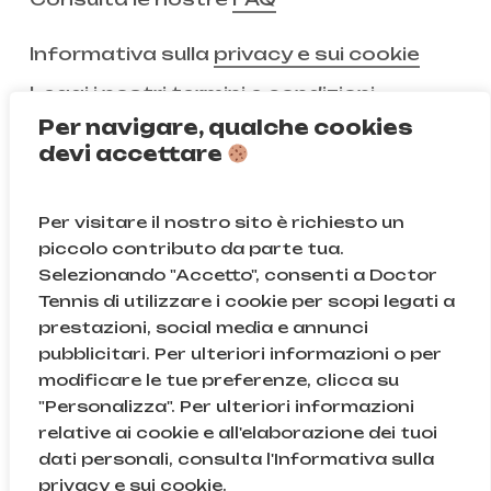
Informativa sulla
privacy e sui cookie
Leggi i nostri
termini e condizioni
Per navigare, qualche cookies
devi accettare
Non ci segui ancora?
Per visitare il nostro sito è richiesto un
Instagram
Facebook
piccolo contributo da parte tua.
Selezionando "Accetto", consenti a Doctor
TikTok
Tennis di utilizzare i cookie per scopi legati a
prestazioni, social media e annunci
pubblicitari. Per ulteriori informazioni o per
modificare le tue preferenze, clicca su
© Doctor Tennis | B&D S.r.l.s. | P.iva 08709820966 |
"Personalizza". Per ulteriori informazioni
Sede Legale: Via Gallarate 131, 20151, Milano (MI) | Cod.
relative ai cookie e all'elaborazione dei tuoi
Fisc. e n.iscr. al Reg. Imprese di Milano: 08709820966
dati personali, consulta l'Informativa sulla
| REA: MI – 2043895
Subtotale:
0,00
€
privacy e sui cookie.