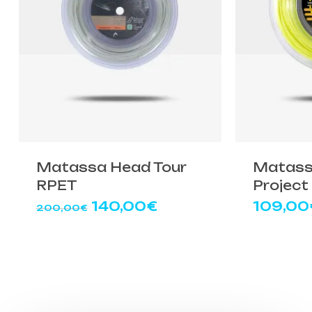
Matassa Head Tour
Matass
RPET
Project
Il
Il
140,00
€
109,00
200,00
€
prezzo
prezzo
originale
attuale
era:
è:
200,00€.
140,00€.