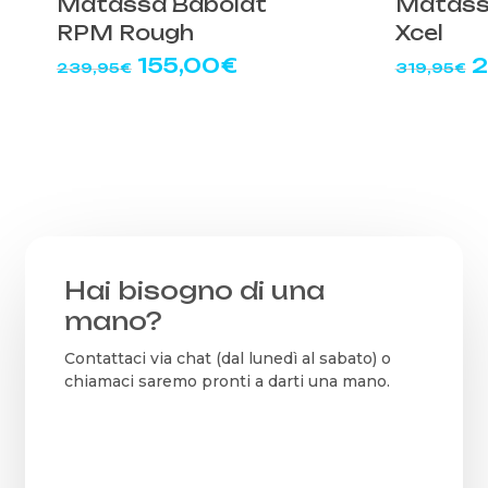
Matassa Babolat
Matass
RPM Rough
Xcel
Il
Il
Il
155,00
€
2
239,95
€
319,95
€
prezzo
prezzo
p
originale
attuale
o
era:
è:
e
239,95€.
155,00€.
3
Hai bisogno di una
mano?
Contattaci via chat (dal lunedì al sabato) o
chiamaci saremo pronti a darti una mano.