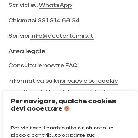
Scrivici su
WhatsApp
Chiamaci
331 314 68 34
Scrivici
info@doctortennis.it
Area legale
Consulta le nostre
FAQ
Informativa sulla
privacy e sui cookie
Leggi i nostri
termini e condizioni
Per navigare, qualche cookies
devi accettare
Non ci segui ancora?
Per visitare il nostro sito è richiesto un
Instagram
Facebook
piccolo contributo da parte tua.