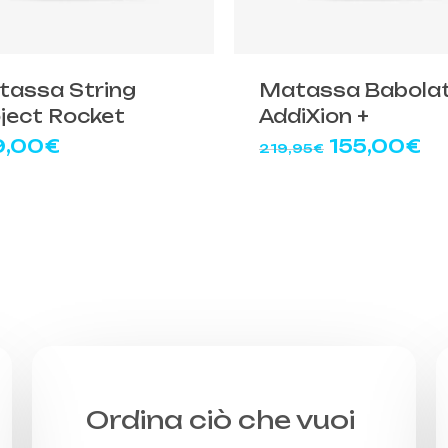
tto
prodotto
ha
più
tassa String
Matassa Babola
ti.
varianti.
ject Rocket
AddiXion +
Le
Il
Il
9,00
€
155,00
€
219,95
€
ni
opzioni
prezzo
pr
ono
possono
originale
at
e
essere
era:
è:
e
scelte
219,95€.
15
nella
a
pagina
del
tto
prodotto
Ordina ciò che vuoi