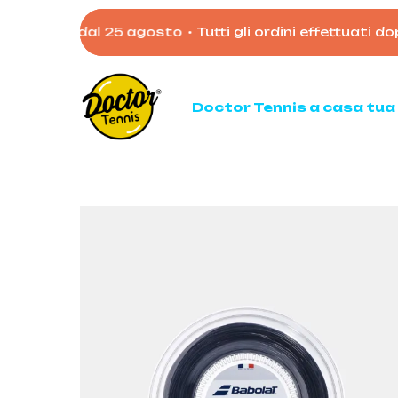
Skip
elaborati dal 25 agosto
•
Tutti gli ordini effettuati dop
to
main
content
Doctor Tennis a casa tua
Ten
Racc
Racc
Palli
Mata
Acces
Borso
Scarp