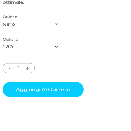
ottimale.
319,95€.
245,00€.
o
Colore
Calibro
Aggiungi Al Carrello