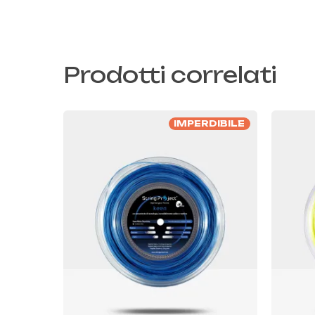
Prodotti correlati
IMPERDIBILE
Questo
Ques