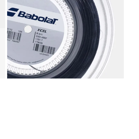
liamento per il tennis
Gadget ed idee regal
Doctor Tennis
sa la vittoria
ccessori indispensabili