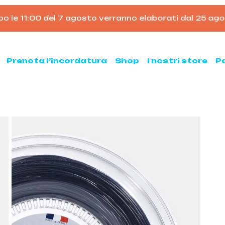
o le 11:00 del 7 agosto verranno elaborati dal 25 agost
Carrello
Prenota l’incordatura
Shop
I nostri store
P
nis
Padel
hette da tennis
Racchette da padel
Palline da padel
hette da tennis usate
Borsoni da padel
ne da tennis
Accessori per il padel
sse ed armeggi
Scarpe da padel
sori per il tennis
ni e zaini
e clay e all court
Pickleball