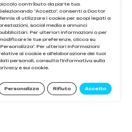
piccolo contributo da parte tua.
Selezionando "Accetto", consenti a Doctor
Tennis di utilizzare i cookie per scopi legati a
prestazioni, social media e annunci
pubblicitari. Per ulteriori informazioni o per
modificare le tue preferenze, clicca su
"Personalizza". Per ulteriori informazioni
Q
relative ai cookie e all'elaborazione dei tuoi
dati personali, consulta l'Informativa sulla
acy e sui cookie
privacy e sui cookie.
e condizioni
0,00
€
Personalizza
Rifiuto
Accetto
zza Carrello
Pagamento