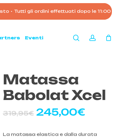
o
•
Tutti gli ordini effettuati dopo le 11:00 del 7 agost
Close
Cart
search
account
artners
Eventi
Matassa
Babolat Xcel
Il
Il
245,00
€
319,95
€
prezzo
prezzo
originale
attuale
La matassa elastica e dalla durata
era:
è: