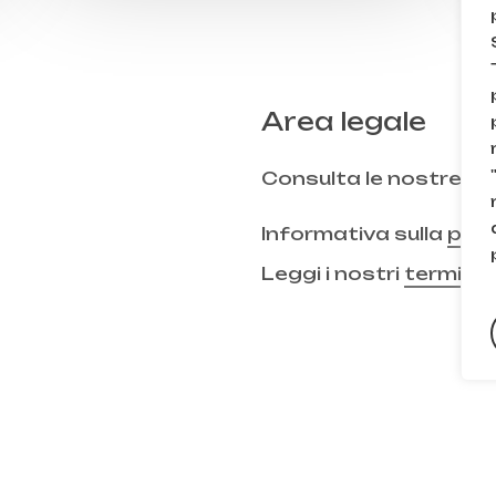
Area legale
Consulta le nostre
FA
Informativa sulla
priv
Leggi i nostri
termini 
Subtotale:
Visuali
TikTok