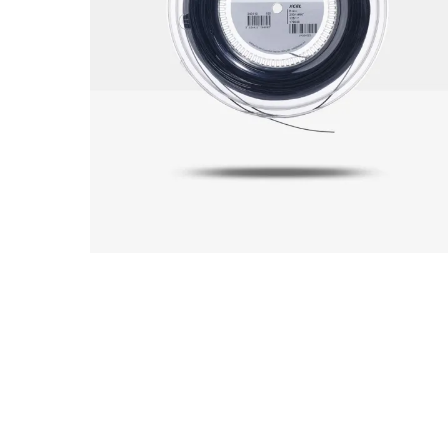
Abbig
By 
Indos
Acquista ora
Gli a