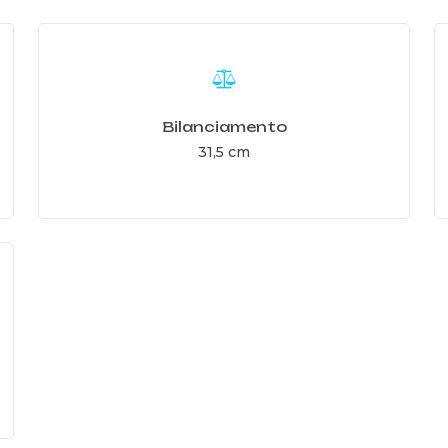
Learn
L
more
m
Bilanciamento
31,5 cm