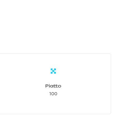
earn
ore
Piatto
100