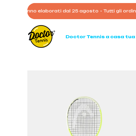
Skip
osto verranno elaborati dal 25 agosto
•
Tutti gli ordini 
to
main
content
Doctor Tennis a casa tua
Ten
Racc
Racc
Palli
Mata
Acces
Borso
Scarp