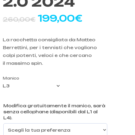
2.0 2024
Il
Il
199,00
€
o
260,00
€
prezzo
prezzo
originale
attuale
La racchetta consigliata da Matteo
era:
è:
Berrettini, per i tennisti che vogliono
260,00€.
199,00€.
colpi potenti, veloci e che cercano
il massimo spin.
Manico
Modifica gratuitamente il manico, sarà
senza cellophane (disponibili dal L1 al
L4).