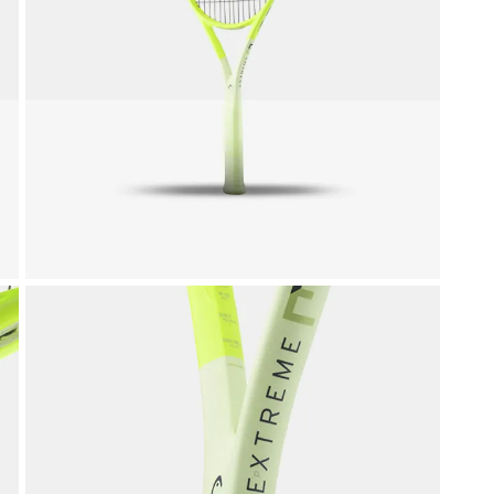
liamento per il tennis
Gadget ed idee regal
Doctor Tennis
sa la vittoria
ccessori indispensabili