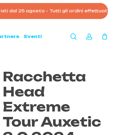
i dal 25 agosto
•
Tutti gli ordini effettuati dopo le 11:
Close
Cart
search
account
artners
Eventi
Racchetta
Head
Extreme
Tour Auxetic