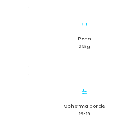
Learn
more
Peso
315 g
Learn
more
Scherma corde
16×19