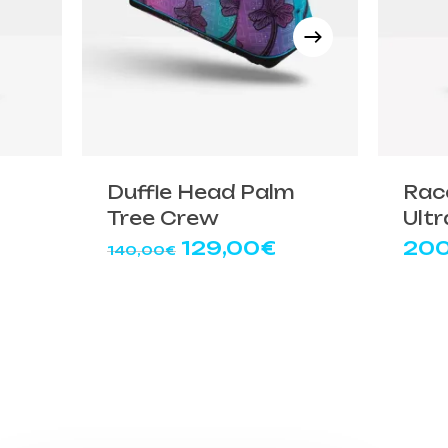
Duffle Head Palm
Rac
Tree Crew
Ultr
Il
Il
129,00
€
200
140,00
€
prezzo
prezzo
prezzo
ttuale
originale
attuale
:
era:
è:
229,00€.
140,00€.
129,00€.