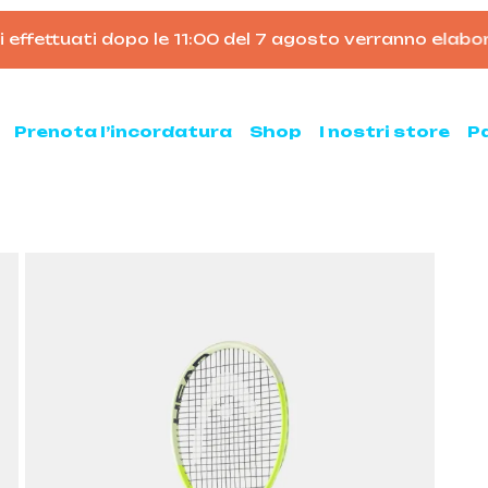
effettuati dopo le 11:00 del 7 agosto verranno elaborat
Carrello
Prenota l’incordatura
Shop
I nostri store
P
nis
Padel
hette da tennis
Racchette da padel
Palline da padel
hette da tennis usate
Borsoni da padel
ne da tennis
Accessori per il padel
sse ed armeggi
Scarpe da padel
sori per il tennis
ni e zaini
e clay e all court
Pickleball