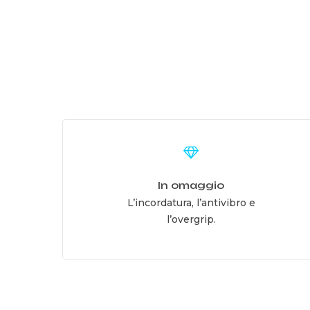
Learn
more
In omaggio
L’incordatura, l’antivibro e
l’overgrip.