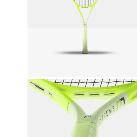
Abbig
By 
Indos
Acquista ora
Gli a