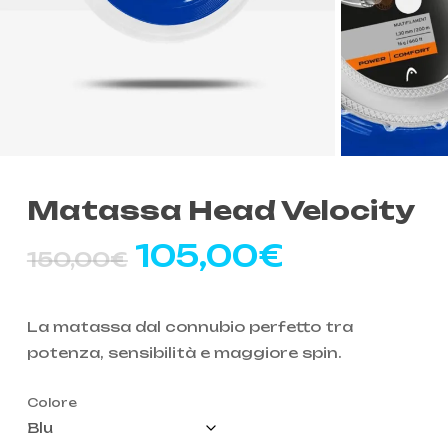
Matassa Head Velocity
Il
Il
105,00
€
150,00
€
prezzo
prezzo
originale
attuale
La matassa dal connubio perfetto tra
era:
è:
potenza, sensibilità e maggiore spin.
150,00€.
105,00€
Colore