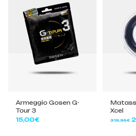
Armeggio Gosen G-
Matass
Tour 3
Xcel
Il
15,00
€
2
319,95
€
p
o