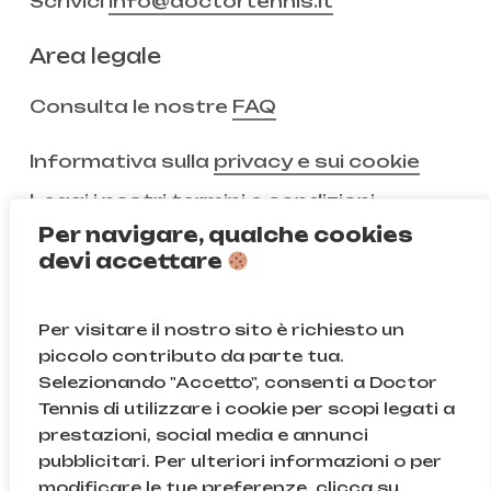
Scrivici
info@doctortennis.it
Area legale
Consulta le nostre
FAQ
Informativa sulla
privacy e sui cookie
Leggi i nostri
termini e condizioni
Per navigare, qualche cookies
devi accettare
Non ci segui ancora?
Per visitare il nostro sito è richiesto un
Instagram
Facebook
piccolo contributo da parte tua.
Selezionando "Accetto", consenti a Doctor
TikTok
Tennis di utilizzare i cookie per scopi legati a
prestazioni, social media e annunci
pubblicitari. Per ulteriori informazioni o per
modificare le tue preferenze, clicca su
© Doctor Tennis | B&D S.r.l.s. | P.iva 08709820966 |